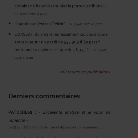
certains ne franchissent plus la porte du tribunal.
-
Le 21 juil. 2026 à 16:35
Il paraît que j'extrais "l'élixir".
-
Le 15 juil. 2026 à 17:08
L'URSSAF réclame le redressement judiciaire d'une
entreprise sur un passif de 535 303 €. Le passif
réellement exigible n'est que de 36 333 €.
-
Le 15 juil.
2026 à 14:48
Voir toutes ses publications
Derniers commentaires
PATOCHE63 :
« Excellente analyse et je vous en
remercie. »
Le 15 juin 2026 à 08:49
sur
Travail dissimulé Un « revirement ...