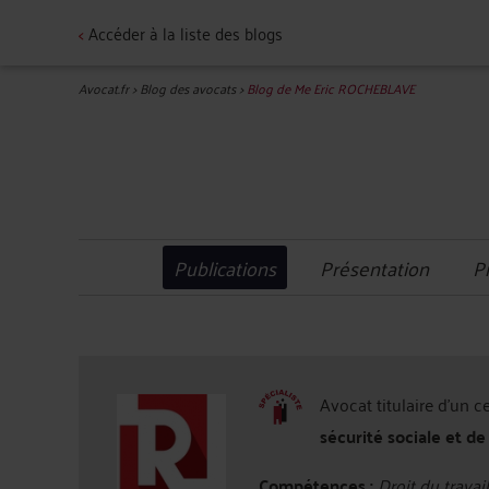
<
Accéder à la liste des blogs
Avocat.fr
>
Blog des avocats
>
Blog de Me Eric ROCHEBLAVE
Publications
Présentation
P
Avocat titulaire d'un c
sécurité sociale et de
Compétences :
Droit du travail