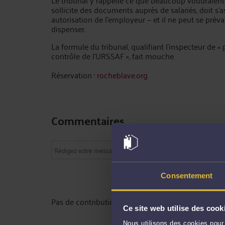
Le tribunal y rappelle ce que beaucoup voudraient i
sollicite des documents auprès de salariés, doit s'
autorisation de l'employeur — et il ne peut se prév
dispenser.
La formule du tribunal, qualifiant l'inspecteur de 
contrôle de l'URSSAF », fait mouche.
Réservation :
rocheblave.org
Commentaires
Consentement
Pas de contribution, soyez le premier
Ce site web utilise des cook
Nous utilisons des cookies pour 