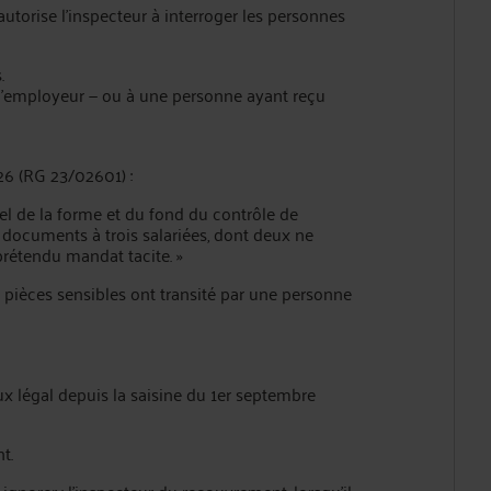
 autorise l'inspecteur à interroger les personnes
s.
 l'employeur — ou à une personne ayant reçu
026 (RG 23/02601) :
nel de la forme et du fond du contrôle de
 documents à trois salariées, dont deux ne
prétendu mandat tacite. »
 pièces sensibles ont transité par une personne
aux légal depuis la saisine du 1er septembre
nt.