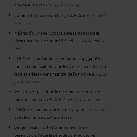
cite depuis 2024.
-
Le 24 juil. 2026 à 12:51
Comment réduire vos charges URSSAF ?
-
Le 24 juil.
2026 à 11:14
Maîtres d'ouvrage : vos sous-traitants acceptés
deviennent votre risque URSSAF.
-
Le 24 juil. 2026 à
07:55
L'URSSAF condamnée à rembourser 4 534 166 €.
L'inspecteur avait réclamé les pièces du contrôle à
trois salariées — sans mandat de l'employeur.
-
Le 22
juil. 2026 à 13:05
Vous n'avez pas signé le recommandé de votre
mise en demeure URSSAF ?
-
Le 22 juil. 2026 à 12:07
L’URSSAF peut vous devoir de l’argent — sans jamais
vous le dire.
-
Le 21 juil. 2026 à 21:53
Vos justificatifs URSSAF ont une date de
péremption. Passé la période contradictoire,