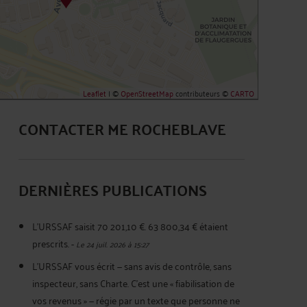
Leaflet
| ©
OpenStreetMap
contributeurs ©
CARTO
CONTACTER ME ROCHEBLAVE
DERNIÈRES PUBLICATIONS
L'URSSAF saisit 70 201,10 €. 63 800,34 € étaient
prescrits.
-
Le 24 juil. 2026 à 15:27
L'URSSAF vous écrit — sans avis de contrôle, sans
inspecteur, sans Charte. C'est une « fiabilisation de
vos revenus » — régie par un texte que personne ne