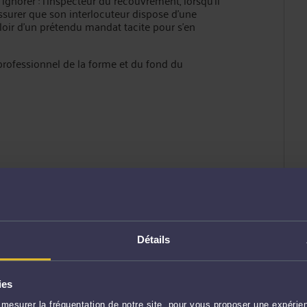
gnorer : l'inspecteur du recouvrement, lorsqu'il
assurer que son interlocuteur dispose d'une
aloir d'un prétendu mandat tacite pour s'en
« professionnel de la forme et du fond du
ENVOYER
Détails
ies
mesurer la fréquentation de notre site, pour vous proposer une expérien