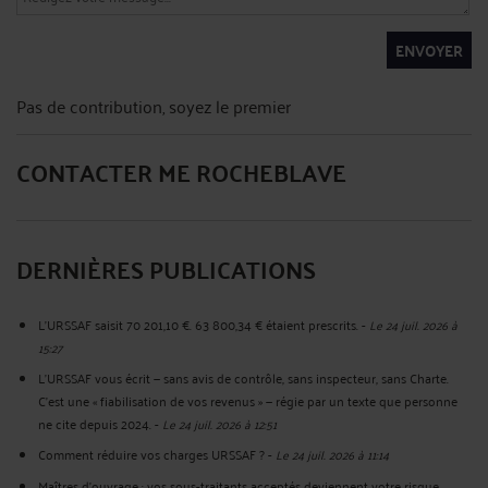
ENVOYER
Pas de contribution, soyez le premier
CONTACTER ME ROCHEBLAVE
DERNIÈRES PUBLICATIONS
L'URSSAF saisit 70 201,10 €. 63 800,34 € étaient prescrits.
-
Le 24 juil. 2026 à
15:27
L'URSSAF vous écrit — sans avis de contrôle, sans inspecteur, sans Charte.
C'est une « fiabilisation de vos revenus » — régie par un texte que personne
ne cite depuis 2024.
-
Le 24 juil. 2026 à 12:51
Comment réduire vos charges URSSAF ?
-
Le 24 juil. 2026 à 11:14
Maîtres d'ouvrage : vos sous-traitants acceptés deviennent votre risque