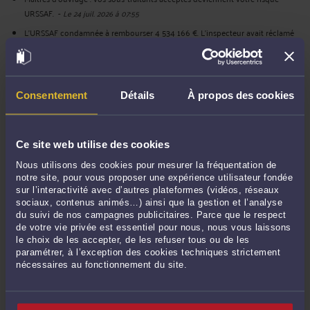
URSSAF.
-
Le 24 juil. 2026 à 07:55
L'URSSAF condamnée à rembourser 4 534 166 €. L'inspecteur avait réclamé
les pièces du contrôle à trois salariées — sans mandat de l'employeur.
-
Le 22
juil. 2026 à 13:05
Vous n'avez pas signé le recommandé de votre mise en demeure URSSAF ?
-
Le 22 juil. 2026 à 12:07
Consentement
Détails
À propos des cookies
L’URSSAF peut vous devoir de l’argent — sans jamais vous le dire.
-
Le 21 juil.
2026 à 21:53
Ce site web utilise des cookies
Vos justificatifs URSSAF ont une date de péremption. Passé la période
contradictoire, certains ne franchissent plus la porte du tribunal.
-
Le 21 juil.
Nous utilisons des cookies pour mesurer la fréquentation de
2026 à 16:35
notre site, pour vous proposer une expérience utilisateur fondée
sur l’interactivité avec d’autres plateformes (vidéos, réseaux
Il paraît que j'extrais "l'élixir".
-
Le 15 juil. 2026 à 17:08
sociaux, contenus animés…) ainsi que la gestion et l’analyse
du suivi de nos campagnes publicitaires. Parce que le respect
L'URSSAF réclame le redressement judiciaire d'une entreprise sur un passif
de votre vie privée est essentiel pour nous, nous vous laissons
de 535 303 €. Le passif réellement exigible n'est que de 36 333 €.
-
Le 15 juil.
le choix de les accepter, de les refuser tous ou de les
2026 à 14:48
paramétrer, à l’exception des cookies techniques strictement
nécessaires au fonctionnement du site.
Voir toutes ses publications