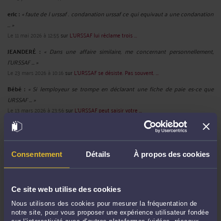
eric :
« faute de l urssaf . condanation urssaf ce qui equivaut a une condanation
... »
Le 11 mai 2026 à 12:55
sur
L'URSSAF lui réclame trois ...
JEANDERÉ :
« Dans une affaire similaire, me concernant personnellement,
l'URSSAF ... »
Le 23 mars 2026 à 10:16
sur
L'URSSAF se désiste. Pas souvent. ...
Bébé :
« Si lemployeur se trompe en déclarant une fiche de paie es-ce que
URSSAF ... »
Le 13 mars 2026 à 23:56
sur
L’URSSAF peut saisir votre ...
Eric ROCHEBLAVE :
« La cour rappelle que l'abus de la liberté d'expression est ...
»
Le 13 mars 2026 à 17:58
sur
Critiquer la réélection d’un ...
Consentement
Détails
À propos des cookies
Eric ROCHEBLAVE :
« Dans ce type de dossier, la première question n’est pas
seulement ... »
Le 13 mars 2026 à 08:38
sur
L’URSSAF doit prouver sa ...
Ce site web utilise des cookies
Nous utilisons des cookies pour mesurer la fréquentation de
notre site, pour vous proposer une expérience utilisateur fondée