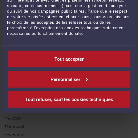
sur l’interactivité avec d’autres plateformes (vidéos, réseaux
RECHERCHE
sociaux, contenus animés…) ainsi que la gestion et l’analyse
du suivi de nos campagnes publicitaires. Parce que le respect
de votre vie privée est essentiel pour nous, nous vous laissons
le choix de les accepter, de les refuser tous ou de les
paramétrer, à l’exception des cookies techniques strictement
nécessaires au fonctionnement du site.
Publié du
au
Tout accepter
ARCHIVES
Personnaliser
Juillet 2026
Juin 2026
Tout refuser, sauf les cookies techniques
Mai 2026
Avril 2026
Mars 2026
Février 2026
Janvier 2026