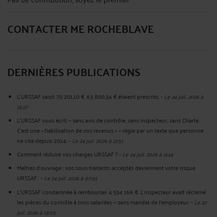
CONTACTER ME ROCHEBLAVE
DERNIÈRES PUBLICATIONS
L'URSSAF saisit 70 201,10 €. 63 800,34 € étaient prescrits.
-
Le 24 juil. 2026 à
15:27
L'URSSAF vous écrit — sans avis de contrôle, sans inspecteur, sans Charte.
C'est une « fiabilisation de vos revenus » — régie par un texte que personne
ne cite depuis 2024.
-
Le 24 juil. 2026 à 12:51
Comment réduire vos charges URSSAF ?
-
Le 24 juil. 2026 à 11:14
Maîtres d'ouvrage : vos sous-traitants acceptés deviennent votre risque
URSSAF.
-
Le 24 juil. 2026 à 07:55
L'URSSAF condamnée à rembourser 4 534 166 €. L'inspecteur avait réclamé
les pièces du contrôle à trois salariées — sans mandat de l'employeur.
-
Le 22
juil. 2026 à 13:05