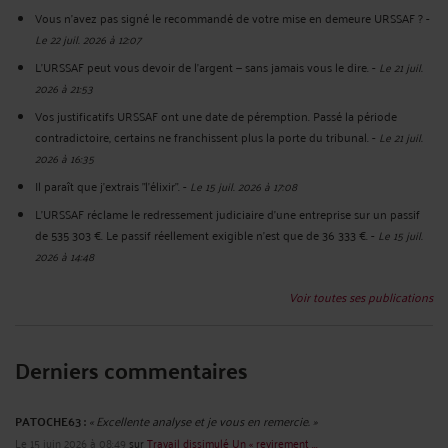
Vous n'avez pas signé le recommandé de votre mise en demeure URSSAF ?
-
Le 22 juil. 2026 à 12:07
L’URSSAF peut vous devoir de l’argent — sans jamais vous le dire.
-
Le 21 juil.
2026 à 21:53
Vos justificatifs URSSAF ont une date de péremption. Passé la période
contradictoire, certains ne franchissent plus la porte du tribunal.
-
Le 21 juil.
2026 à 16:35
Il paraît que j'extrais "l'élixir".
-
Le 15 juil. 2026 à 17:08
L'URSSAF réclame le redressement judiciaire d'une entreprise sur un passif
de 535 303 €. Le passif réellement exigible n'est que de 36 333 €.
-
Le 15 juil.
2026 à 14:48
Voir toutes ses publications
Derniers commentaires
PATOCHE63 :
« Excellente analyse et je vous en remercie. »
Le 15 juin 2026 à 08:49
sur
Travail dissimulé Un « revirement ...