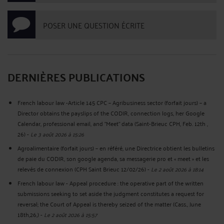
POSER UNE QUESTION ÉCRITE
DERNIÈRES PUBLICATIONS
French labour law -Article 145 CPC – Agribusiness sector (forfait jours) – a
Director obtains the payslips of the CODIR, connection logs, her Google
Calendar, professional email, and "Meet" data (Saint-Brieuc CPH, Feb. 12th ,
26)
-
Le 3 août 2026 à 15:26
Agroalimentaire (forfait jours) – en référé, une Directrice obtient les bulletins
de paie du CODIR, son google agenda, sa messagerie pro et « meet » et les
relevés de connexion (CPH Saint Brieuc 12/02/26)
-
Le 2 août 2026 à 18:14
French labour law - Appeal procedure : the operative part of the written
submissions seeking to set aside the judgment constitutes a request for
reversal; the Court of Appeal is thereby seized of the matter (Cass., June
18th,26,)
-
Le 2 août 2026 à 15:57