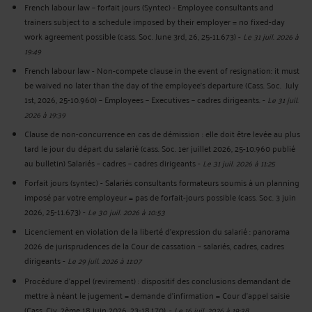
French labour law – forfait jours (Syntec) - Employee consultants and
trainers subject to a schedule imposed by their employer = no fixed-day
work agreement possible (cass. Soc. June 3rd, 26, 25-11.673)
-
Le 31 juil. 2026 à
19:49
French labour law - Non-compete clause in the event of resignation: it must
be waived no later than the day of the employee's departure (Cass. Soc. July
1st, 2026, 25-10.960) – Employees – Executives – cadres dirigeants.
-
Le 31 juil.
2026 à 19:39
Clause de non-concurrence en cas de démission : elle doit être levée au plus
tard le jour du départ du salarié (cass. Soc. 1er juillet 2026, 25-10.960 publié
au bulletin) Salariés – cadres – cadres dirigeants
-
Le 31 juil. 2026 à 11:25
Forfait jours (syntec) - Salariés consultants formateurs soumis à un planning
imposé par votre employeur = pas de forfait-jours possible (cass. Soc. 3 juin
2026, 25-11.673)
-
Le 30 juil. 2026 à 10:53
Licenciement en violation de la liberté d’expression du salarié : panorama
2026 de jurisprudences de la Cour de cassation – salariés, cadres, cadres
dirigeants
-
Le 29 juil. 2026 à 11:07
Procédure d’appel (revirement) : dispositif des conclusions demandant de
mettre à néant le jugement = demande d’infirmation = Cour d’appel saisie
(Cass. Civ. 2ème 18 juin 2026, 23-18.170).
-
Le 16 juil. 2026 à 19:38