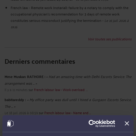
French law - Remote work (notarial): failure by a notary to comply with the
occupational physician's recommendation for 3 days of remote work
constitutes serious misconduct justifying the termination
-
Le 16 juil. 2026 à
19:16
Voir toutes ses publications
Derniers commentaires
Mme Muskan RATHORE :
« Had an amazing time with Delhi Escorts Service. The
arrangement was ... »
Il y a 11 minutes
sur
French labour law - Work overload: ...
babitareddy :
« My office party was dull until I hired a Gurgaon Escorts Service.
The ... »
Le 18 juil. 2026 à 08:59
sur
French labour law - Name and ...
ruhi02 :
« Discover the charm of spending quality time with ... »
Le 10 juil. 2026 à 12:26
sur
French labour law - Sexist ...