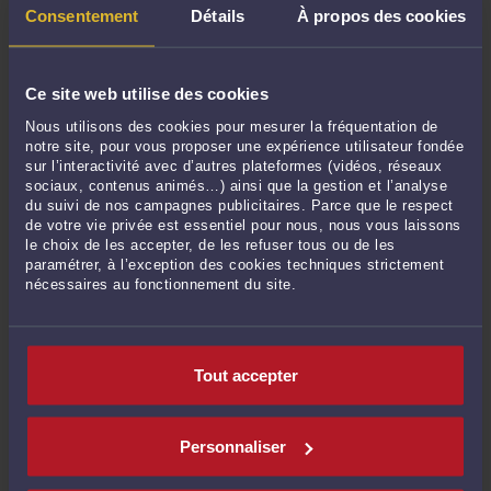
Mme Shalini SHALINIGUPTA :
« We believe that everyone deserves to feel
Consentement
Détails
À propos des cookies
cherished, even on ordinary ... »
Le 3 juil. 2026 à 09:14
sur
French labour law - Radio - A ...
chanchal01 :
« We specialize in adventures that are both thrilling and
Ce site web utilise des cookies
comforting. Our ... »
Nous utilisons des cookies pour mesurer la fréquentation de
Le 30 juin 2026 à 09:44
sur
French labour law : Rupture ...
notre site, pour vous proposer une expérience utilisateur fondée
sur l’interactivité avec d’autres plateformes (vidéos, réseaux
Mme Shalini SHALINIGUPTA :
« We know how important it is to make a good
sociaux, contenus animés…) ainsi que la gestion et l’analyse
first impression, and we make ... »
du suivi de nos campagnes publicitaires. Parce que le respect
Le 30 juin 2026 à 08:35
sur
French labour law Sexual Harassment ...
de votre vie privée est essentiel pour nous, nous vous laissons
le choix de les accepter, de les refuser tous ou de les
paramétrer, à l’exception des cookies techniques strictement
nécessaires au fonctionnement du site.
RECHERCHE
Tout accepter
Publié du
au
Personnaliser