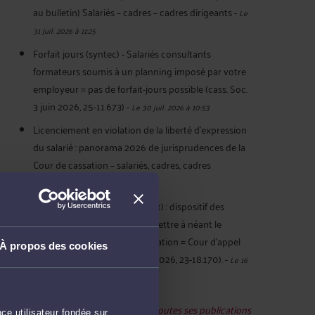
au bulletin) Salariés – cadres – cadres dirigeants
-
Le
31 juil. 2026 à 11:25
Forfait jours (syntec) - Salariés consultants
formateurs soumis à un planning imposé par votre
employeur = pas de forfait-jours possible (cass. Soc.
3 juin 2026, 25-11.673)
-
Le 30 juil. 2026 à 10:53
Licenciement en violation de la liberté d’expression
du salarié : panorama 2026 de jurisprudences de la
Cour de cassation – salariés, cadres, cadres
dirigeants
-
Le 29 juil. 2026 à 11:07
Procédure d’appel (revirement) : dispositif des
conclusions demandant de mettre à néant le
jugement = demande d’infirmation = Cour d’appel
À propos des cookies
saisie (Cass. Civ. 2ème 18 juin 2026, 23-18.170).
-
Le 16
juil. 2026 à 19:38
Voir toutes ses publications
ce utilisateur fondée sur