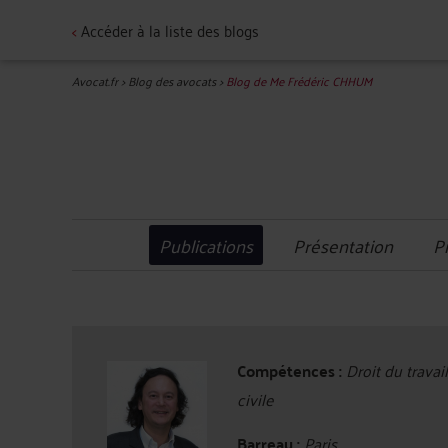
<
Accéder à la liste des blogs
Avocat.fr
>
Blog des avocats
>
Blog de Me Frédéric CHHUM
Publications
Présentation
P
Compétences :
Droit du travai
civile
Barreau :
Paris