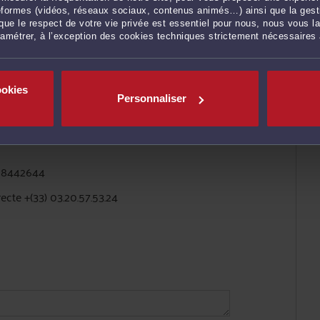
l de l’ordre des avocats de Paris (mandat
ateformes (vidéos, réseaux sociaux, contenus animés…) ainsi que la gesti
ue le respect de votre vie privée est essentiel pour nous, nous vous la
ramétrer, à l’exception des cookies techniques strictement nécessaires
ookies
Personnaliser
228442644
recte +(33) 03.20.57.53.24