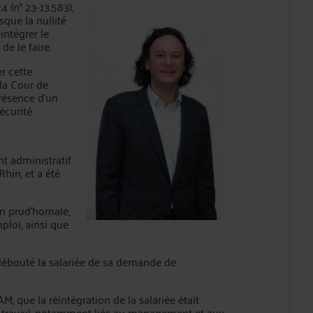
(n° 23-13.583),
sque la nullité
intégrer le
de le faire.
r cette
la Cour de
présence d’un
curité.
t administratif
hin, et a été
on prud’homale,
ploi, ainsi que
débouté la salariée de sa demande de
M, que la réintégration de la salariée était
 travail, notamment liés au management et aux