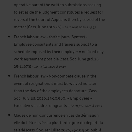
operative part of the written submissions seeking
to set aside the judgment constitutes a request for
reversal; the Court of Appeal is thereby seized of the
matter (Cass., June 18th,26,)
-
Le 2 août 2026 à 15:57
French labour law – forfait jours (Syntec) -
Employee consultants and trainers subject to a
schedule imposed by their employer = no fixed-day
work agreement possible (cass. Soc. June 3rd, 26,
25-11.673)
-
Le 31 juil. 2026 à 19:49
French labour law - Non-compete clause in the
event of resignation: it must be waived no later
than the day of the employee's departure (Cass.
Soc. July 1st, 2026, 25-10.960) – Employees –
Executives – cadres dirigeants.
-
Le 31 juil. 2026 à 19:39
Clause de non-concurrence en cas de démission :
elle doit être levée au plus tard le jour du départ du
salarié (cass. Soc. 1er juillet 2026, 25-10.960 publié