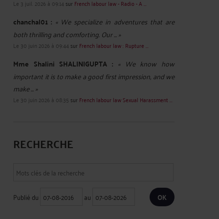
Le 3 juil. 2026 à 09:14
sur
French labour law - Radio - A ...
chanchal01 :
« We specialize in adventures that are
both thrilling and comforting. Our ... »
Le 30 juin 2026 à 09:44
sur
French labour law : Rupture ...
Mme Shalini SHALINIGUPTA :
« We know how
important it is to make a good first impression, and we
make ... »
Le 30 juin 2026 à 08:35
sur
French labour law Sexual Harassment ...
RECHERCHE
Publié du
au