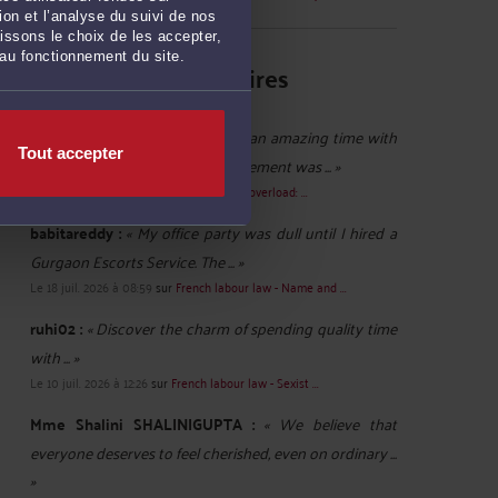
on et l’analyse du suivi de nos
issons le choix de les accepter,
 au fonctionnement du site.
Derniers commentaires
Mme Muskan RATHORE :
« Had an amazing time with
Tout accepter
Delhi Escorts Service. The arrangement was ... »
Hier à 11:51
sur
French labour law - Work overload: ...
babitareddy :
« My office party was dull until I hired a
Gurgaon Escorts Service. The ... »
Le 18 juil. 2026 à 08:59
sur
French labour law - Name and ...
ruhi02 :
« Discover the charm of spending quality time
with ... »
Le 10 juil. 2026 à 12:26
sur
French labour law - Sexist ...
Mme Shalini SHALINIGUPTA :
« We believe that
everyone deserves to feel cherished, even on ordinary ...
»