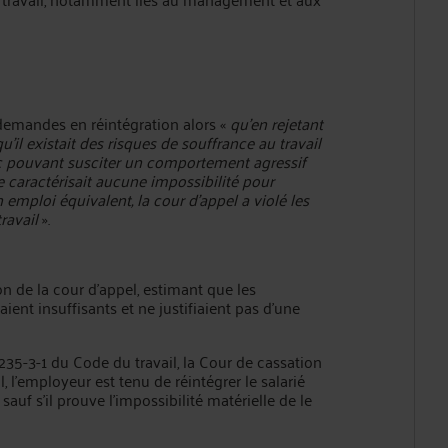
es demandes en réintégration alors «
qu’en rejetant
il existait des risques de souffrance au travail
ic pouvant susciter un comportement agressif
e caractérisait aucune impossibilité pour
emploi équivalent, la cour d’appel a violé les
ravail
».
n de la cour d’appel, estimant que les
ient insuffisants et ne justifiaient pas d’une
L1235-3-1 du Code du travail, la Cour de cassation
, l’employeur est tenu de réintégrer le salarié
uf s’il prouve l’impossibilité matérielle de le