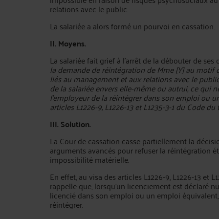
relations avec le public.
La salariée a alors formé un pourvoi en cassation.
II. Moyens.
La salariée fait grief à l’arrêt de la débouter de s
la demande de réintégration de Mme [Y] au motif qu’
liés au management et aux relations avec le publ
de la salariée envers elle-même ou autrui, ce qui n
l’employeur de la réintégrer dans son emploi ou un 
articles L1226-9, L1226-13 et L1235-3-1 du Code du t
III. Solution.
La Cour de cassation casse partiellement la décisio
arguments avancés pour refuser la réintégration éta
impossibilité matérielle.
En effet, au visa des articles L1226-9, L1226-13 et 
rappelle que, lorsqu’un licenciement est déclaré nul
licencié dans son emploi ou un emploi équivalent, sa
réintégrer.