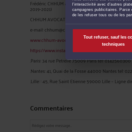
Frédéric CHHUM avocat et ancien membre du consei
l’interactivité avec d’autres pl
2019-2021)
campagnes publicitaires. Parce q
de les refuser tous ou de les pa
CHHUM AVOCATS (Paris, Nantes, Lille)
e-mail: chhum@chhum-avocats.com
Tout refuser, sauf les c
www.chhum-avocats.fr
techniques
https://www.instagram.com/fredericchhum/?hl=fr
.Paris: 34 rue Petrelle 75009 Paris tel: 0142560300
.Nantes: 41, Quai de la Fosse 44000 Nantes tel: 0
.Lille: : 45, Rue Saint Etienne 59000 Lille – Ligne di
Commentaires