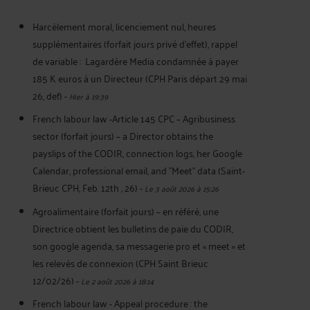
Harcèlement moral, licenciement nul, heures
supplémentaires (forfait jours privé d’effet), rappel
de variable : Lagardère Media condamnée à payer
185 K euros à un Directeur (CPH Paris départ 29 mai
26, def)
-
Hier à 19:39
French labour law -Article 145 CPC – Agribusiness
sector (forfait jours) – a Director obtains the
payslips of the CODIR, connection logs, her Google
Calendar, professional email, and "Meet" data (Saint-
Brieuc CPH, Feb. 12th , 26)
-
Le 3 août 2026 à 15:26
Agroalimentaire (forfait jours) – en référé, une
Directrice obtient les bulletins de paie du CODIR,
son google agenda, sa messagerie pro et « meet » et
les relevés de connexion (CPH Saint Brieuc
12/02/26)
-
Le 2 août 2026 à 18:14
French labour law - Appeal procedure : the