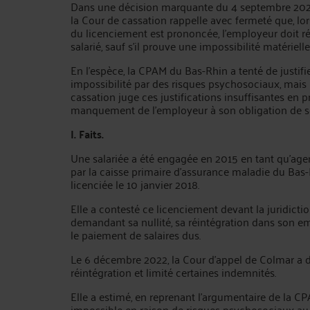
Dans une décision marquante du 4 septembre 2024 
la Cour de cassation rappelle avec fermeté que, lor
du licenciement est prononcée, l’employeur doit ré
salarié, sauf s’il prouve une impossibilité matérielle 
En l’espèce, la CPAM du Bas-Rhin a tenté de justifie
impossibilité par des risques psychosociaux, mais 
cassation juge ces justifications insuffisantes en 
manquement de l’employeur à son obligation de sé
I. Faits.
Une salariée a été engagée en 2015 en tant qu’agen
par la caisse primaire d’assurance maladie du Bas-R
licenciée le 10 janvier 2018.
Elle a contesté ce licenciement devant la juridicti
demandant sa nullité, sa réintégration dans son em
le paiement de salaires dus.
Le 6 décembre 2022, la Cour d’appel de Colmar a 
réintégration et limité certaines indemnités.
Elle a estimé, en reprenant l’argumentaire de la CPA
impossible en raison de risques psychosociaux au