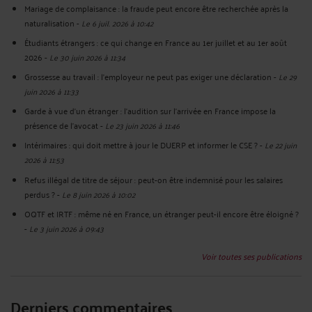
Mariage de complaisance : la fraude peut encore être recherchée après la
naturalisation
-
Le 6 juil. 2026 à 10:42
Étudiants étrangers : ce qui change en France au 1er juillet et au 1er août
2026
-
Le 30 juin 2026 à 11:34
Grossesse au travail : l’employeur ne peut pas exiger une déclaration
-
Le 29
juin 2026 à 11:33
Garde à vue d’un étranger : l’audition sur l’arrivée en France impose la
présence de l’avocat
-
Le 23 juin 2026 à 11:46
Intérimaires : qui doit mettre à jour le DUERP et informer le CSE ?
-
Le 22 juin
2026 à 11:53
Refus illégal de titre de séjour : peut-on être indemnisé pour les salaires
perdus ?
-
Le 8 juin 2026 à 10:02
OQTF et IRTF : même né en France, un étranger peut-il encore être éloigné ?
-
Le 3 juin 2026 à 09:43
Voir toutes ses publications
Derniers commentaires