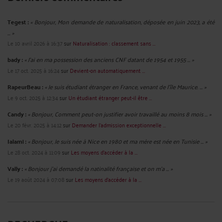
Tegest :
« Bonjour, Mon demande de naturalisation, déposée en juin 2023, a été
... »
Le 10 avril 2026 à 16:37
sur
Naturalisation : classement sans ...
bady :
« J'ai en ma possession des anciens CNF datant de 1954 et 1955 ... »
Le 17 oct. 2025 à 16:24
sur
Devient-on automatiquement ...
RapeurBeau :
« Je suis étudiant étranger en France, venant de l'île Maurice. ... »
Le 9 oct. 2025 à 12:34
sur
Un étudiant étranger peut-il être ...
Candy :
« Bonjour, Comment peut-on justifier avoir travaillé au moins 8 mois ... »
Le 20 févr. 2025 à 14:12
sur
Demander l’admission exceptionnelle ...
Ialami :
« Bonjour, Je suis née à Nice en 1980 et ma mère est née en Tunisie ... »
Le 28 oct. 2024 à 11:09
sur
Les moyens d'accéder à la ...
Vally :
« Bonjour j'ai demandé la natinalité française et on m'a ... »
Le 19 août 2024 à 07:08
sur
Les moyens d'accéder à la ...