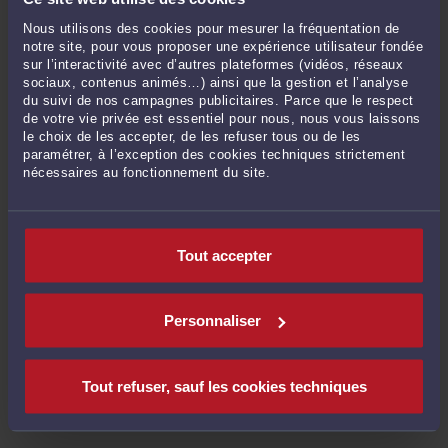
La décision de la cour d’appel d’Amiens montre un risque
Nous utilisons des cookies pour mesurer la fréquentation de
pratique important : si l’employeur laisse le salarié reprendre
notre site, pour vous proposer une expérience utilisateur fondée
son travail pendant plusieurs semaines, puis lui remet
sur l’interactivité avec d’autres plateformes (vidéos, réseaux
ensuite ses documents de fin de contrat, la rupture peut être
sociaux, contenus animés…) ainsi que la gestion et l’analyse
requalifiée en licenciement sans cause réelle et sérieuse.
du suivi de nos campagnes publicitaires. Parce que le respect
de votre vie privée est essentiel pour nous, nous vous laissons
Quels impacts sur les droits au chômage ?
le choix de les accepter, de les refuser tous ou de les
paramétrer, à l’exception des cookies techniques strictement
Une présomption de démission peut priver le salarié de
nécessaires au fonctionnement du site.
l’allocation chômage, sauf situation particulière.
À l’inverse, si la rupture est requalifiée en licenciement sans
cause réelle et sérieuse, le salarié peut demander :
Tout accepter
une indemnité de licenciement, si les conditions sont
remplies ;
Personnaliser
une indemnité compensatrice de préavis ;
une indemnité pour licenciement injustifié ;
la rectification des documents de fin de contrat ;
Tout refuser, sauf les cookies techniques
une attestation France Travail conforme.