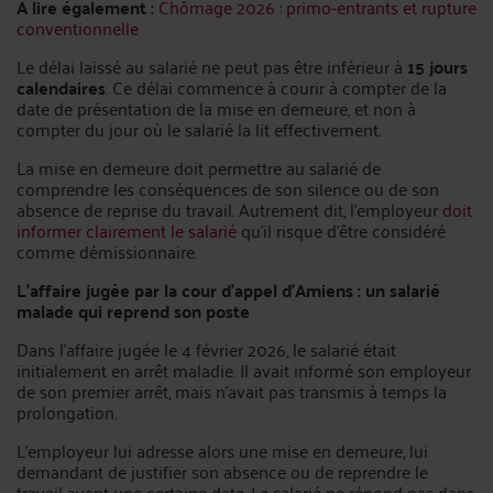
A lire également :
Chômage 2026 : primo-entrants et rupture
conventionnelle
Le délai laissé au salarié ne peut pas être inférieur à
15 jours
calendaires
. Ce délai commence à courir à compter de la
date de présentation de la mise en demeure, et non à
compter du jour où le salarié la lit effectivement.
La mise en demeure doit permettre au salarié de
comprendre les conséquences de son silence ou de son
absence de reprise du travail. Autrement dit, l’employeur
doit
informer clairement le salarié
qu’il risque d’être considéré
comme démissionnaire.
L’affaire jugée par la cour d’appel d’Amiens : un salarié
malade qui reprend son poste
Dans l’affaire jugée le 4 février 2026, le salarié était
initialement en arrêt maladie. Il avait informé son employeur
de son premier arrêt, mais n’avait pas transmis à temps la
prolongation.
L’employeur lui adresse alors une mise en demeure, lui
demandant de justifier son absence ou de reprendre le
travail avant une certaine date. Le salarié ne répond pas dans