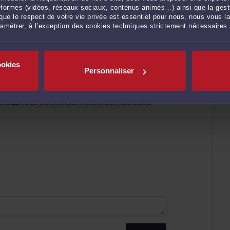
ateformes (vidéos, réseaux sociaux, contenus animés…) ainsi que la gesti
 vous assistent dans toutes vos
ue le respect de votre vie privée est essentiel pour nous, nous vous la
ramétrer, à l’exception des cookies techniques strictement nécessaires
 proposant ses services en droit du travail,
t des étrangers
.
ookies
 garantissons, de part notre expérience, un
Personnaliser
ité impeccable et des honoraires transparents.
e rendez vous ou de vous rendre
sur notre site