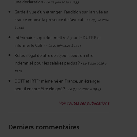
une déclaration
-
Le 29 juin 2026 à 11:33
Garde à vue d’un étranger : l’audition sur l’arrivée en
France impose la présence de l’avocat
-
Le 23 juin 2026
à 11:46
Intérimaires : qui doit mettre à jour le DUERP et
informer le CSE ?
-
Le 22 juin 2026 à 11:53
Refus illégal de titre de séjour : peut-on être
indemnisé pour les salaires perdus ?
-
Le 8 juin 2026 à
10:02
OQTF et IRTF : même né en France, un étranger
peut-il encore être éloigné ?
-
Le 3 juin 2026 à 09:43
Voir toutes ses publications
Derniers commentaires