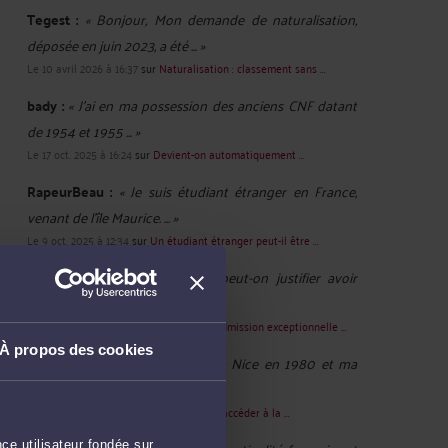
Tegest :
« Bonjour, Mon demande de naturalisation,
déposée en juin 2023, a été ... »
Le 10 avril 2026 à 16:37
sur
Naturalisation : classement sans ...
bady :
« J'ai en ma possession des anciens CNF datant
de 1954 et 1955 ... »
Le 17 oct. 2025 à 16:24
sur
Devient-on automatiquement ...
RapeurBeau :
« Je suis étudiant étranger en France,
venant de l'île Maurice. ... »
Le 9 oct. 2025 à 12:34
sur
Un étudiant étranger peut-il être ...
Candy :
« Bonjour, Comment peut-on justifier avoir
travaillé au moins 8 mois ... »
Le 20 févr. 2025 à 14:12
sur
Demander l’admission exceptionnelle ...
À propos des cookies
Ialami :
« Bonjour, Je suis née à Nice en 1980 et ma
mère est née en Tunisie ... »
Le 28 oct. 2024 à 11:09
sur
Les moyens d'accéder à la ...
ce utilisateur fondée sur