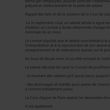
terme par l’employeur, pouvait solliciter l’indemni
préjudices distinctement de la perte de salaire.
Rappel des faits et de la solution de la Cour de ca
Le 19 septembre 2014, un salarié artiste a signé 
d’édition un contrat à durée déterminée d’usage d
minimale de 42 mois.
Le contrat stipulait que le salarié concèderait à la 
l’interprétation et à la reproduction de son œuvre 
enregistrement et de redevances assises sur le produ
Au bout de douze mois, la société rompait le contr
Le salarié décidait de saisir le Conseil de prud’ho
- le montant des salaires qu’il aurait perçu jusqu’à l
- des dommages et intérêts pour pertes de chance 
3 comme initialement prévu.
La Cour d’appel de Paris rejetait les demandes d’in
A lire également