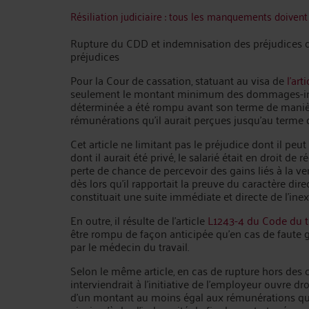
Résiliation judiciaire : tous les manquements doivent
Rupture du CDD et indemnisation des préjudices du 
préjudices
Pour la Cour de cassation, statuant au visa de
l’art
seulement le montant minimum des dommages-intér
déterminée a été rompu avant son terme de manière
rémunérations qu’il aurait perçues jusqu’au terme d
Cet article ne limitant pas le préjudice dont il pe
dont il aurait été privé, le salarié était en droit de
perte de chance de percevoir des gains liés à la ve
dès lors qu’il rapportait la preuve du caractère dire
constituait une suite immédiate et directe de l’ine
En outre, il résulte de l’article
L1243-4 du Code du t
être rompu de façon anticipée qu’en cas de faute g
par le médecin du travail.
Selon le même article, en cas de rupture hors des c
interviendrait à l’initiative de l’employeur ouvre d
d'un montant au moins égal aux rémunérations qu'i