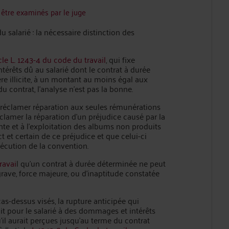
 être examinés par le juge
salarié : la nécessaire distinction des
icle L. 1243-4 du code du travail
, qui fixe
êts dû au salarié dont le contrat à durée
 illicite, à un montant au moins égal aux
u contrat, l'analyse n'est pas la bonne.
ut réclamer réparation aux seules rémunérations
 réclamer la réparation d’un préjudice causé par la
nte et à l’exploitation des albums non produits
ct et certain de ce préjudice et que celui-ci
xécution de la convention.
ravai
l qu’un contrat à durée déterminée ne peut
rave, force majeure, ou d’inaptitude constatée
as-dessus visés, la rupture anticipée qui
roit pour le salarié à des dommages et intérêts
l aurait perçues jusqu'au terme du contrat