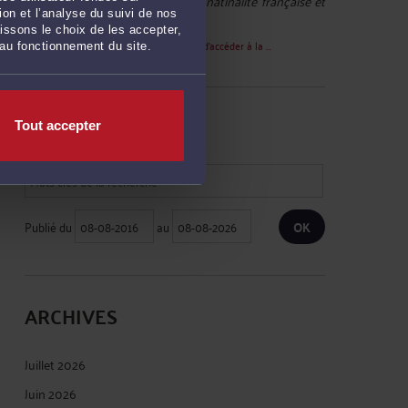
Vally :
« Bonjour j'ai demandé la natinalité française et
on et l’analyse du suivi de nos
on m'a ... »
issons le choix de les accepter,
Le 19 août 2024 à 07:08
sur
Les moyens d'accéder à la ...
 au fonctionnement du site.
RECHERCHE
Tout accepter
Publié du
au
ARCHIVES
Juillet 2026
Juin 2026