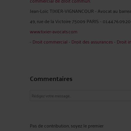
commercial de droit commun
.
Jean-Loïc TIXIER-VIGNANCOUR - Avocat au barrea
49, rue de la Victoire 75009 PARIS - 01.44.76.09.20
www.tixier-avocats.com
-
Droit commercial
-
Droit des assurances
-
Droit 
Commentaires
Pas de contribution, soyez le premier