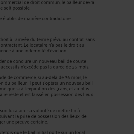
commercial de droit commun, le bailleur devra
e soit possible.
re établis de manière contradictoire.
droit à l’arrivée du terme prévu au contrat, sans
ontractant. Le locataire n’a pas le droit au
uence à une indemnité d’éviction.
cider de conclure un nouveau bail de courte
successifs n’excède pas la durée de 36 mois.
code de commerce, si au-delà de 36 mois, le
n du bailleur, il peut s’opérer un nouveau bail
é que si à l’expiration des 3 ans, et au plus
ire reste et est laissé en possession des lieux
à son locataire sa volonté de mettre fin à
uivant la prise de possession des lieux, de
ger une preuve certaine.
fois que le bail initial porte sur un local