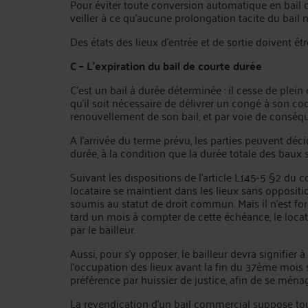
Pour éviter toute conversion automatique en bail 
veiller à ce qu’aucune prolongation tacite du bail n
Des états des lieux d’entrée et de sortie doivent êt
C – L’expiration du bail de courte durée
C’est un bail à durée déterminée : il cesse de plein 
qu’il soit nécessaire de délivrer un congé à son coc
renouvellement de son bail, et par voie de conséq
A l’arrivée du terme prévu, les parties peuvent dé
durée, à la condition que la durée totale des baux 
Suivant les dispositions de l’article L145-5 §2 du 
locataire se maintient dans les lieux sans oppositio
soumis au statut de droit commun. Mais il n’est form
tard un mois à compter de cette échéance, le locata
par le bailleur.
Aussi, pour s’y opposer, le bailleur devra signifier 
l’occupation des lieux avant la fin du 37ème mois s
préférence par huissier de justice, afin de se ména
La revendication d’un bail commercial suppose toute