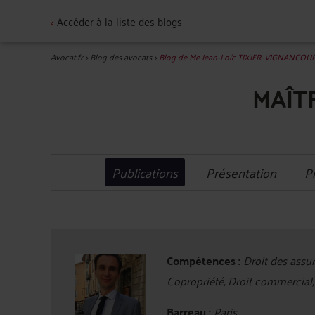
<
Accéder à la liste des blogs
Avocat.fr
>
Blog des avocats
>
Blog de Me Jean-Loïc TIXIER-VIGNANCOU
MAÎT
Publications
Présentation
P
Compétences :
Droit des assur
Copropriété, Droit commercial, 
Barreau :
Paris