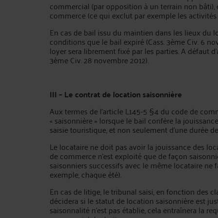
commercial (par opposition à un terrain non bâti), 
commerce (ce qui exclut par exemple les activités l
En cas de bail issu du maintien dans les lieux du l
conditions que le bail expiré (Cass. 3ème Civ. 6 n
loyer sera librement fixé par les parties. A défaut d’a
3ème Civ. 28 novembre 2012).
III – Le contrat de location saisonnière
Aux termes de l’article L145-5 §4 du code de comm
« saisonnière » lorsque le bail confère la jouissanc
saisie touristique, et non seulement d’une durée de
Le locataire ne doit pas avoir la jouissance des loc
de commerce n’est exploité que de façon saisonnièr
saisonniers successifs avec le même locataire ne f
exemple, chaque été).
En cas de litige, le tribunal saisi, en fonction des 
décidera si le statut de location saisonnière est just
saisonnalité n’est pas établie, cela entraînera la re