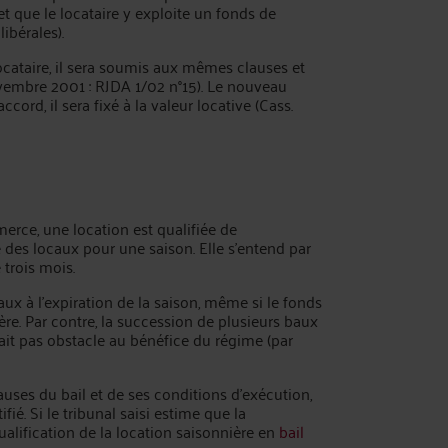
et que le locataire y exploite un fonds de
ibérales).
ocataire, il sera soumis aux mêmes clauses et
ovembre 2001 : RJDA 1/02 n°15). Le nouveau
ccord, il sera fixé à la valeur locative (Cass.
erce, une location est qualifiée de
e des locaux pour une saison. Elle s’entend par
 trois mois.
aux à l’expiration de la saison, même si le fonds
e. Par contre, la succession de plusieurs baux
ait pas obstacle au bénéfice du régime (par
clauses du bail et de ses conditions d’exécution,
ifié. Si le tribunal saisi estime que la
qualification de la location saisonnière en
bail