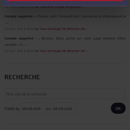
professionnellement ... »
Le 7 juin 2024 à 16:25
sur
Que faire lorsque l’employeur ...
Compte supprimé :
« Prenez cette "contradiction" comme de la rhétorique et le
... »
Le 2 oct. 2017 à 12:00
sur
Vous envisagez de dénoncer des ...
Compte supprimé :
« Bonjour, Deux points sur cette page méritent d'être
rectifiés : 1°) ... »
Le 2 oct. 2017 à 06:16
sur
Vous envisagez de dénoncer des ...
RECHERCHE
Publié du
au