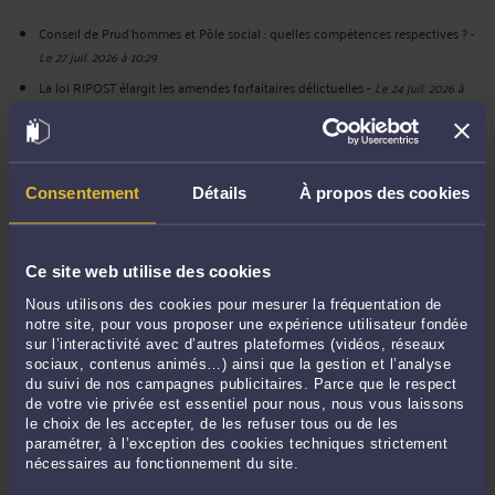
Conseil de Prud’hommes et Pôle social : quelles compétences respectives ?
-
Le 27 juil. 2026 à 10:29
La loi RIPOST élargit les amendes forfaitaires délictuelles
-
Le 24 juil. 2026 à
10:30
Lutte contre les fraudes sociales et fiscales : renforcement du volet pénal
-
Le 6 juil. 2026 à 10:58
Consentement
Détails
À propos des cookies
Loi de lutte contre les fraudes sociales et fiscales du 26 juin 2026 : à quoi
faut-il s’attendre ?
-
Le 1 juil. 2026 à 14:44
Atteinte à la vie privée par enregistrement non consenti de vidéos
Ce site web utilise des cookies
éphémères
-
Le 26 juin 2026 à 11:27
Ruptures conventionnelles : baisse des durées d’indemnisation au 1er
Nous utilisons des cookies pour mesurer la fréquentation de
notre site, pour vous proposer une expérience utilisateur fondée
septembre 2026
-
Le 25 juin 2026 à 14:45
sur l’interactivité avec d’autres plateformes (vidéos, réseaux
Quand le harcèlement moral emporte à lui seul la nullité du licenciement
-
sociaux, contenus animés…) ainsi que la gestion et l’analyse
Le 23 juin 2026 à 10:36
du suivi de nos campagnes publicitaires. Parce que le respect
de votre vie privée est essentiel pour nous, nous vous laissons
Télétravailler depuis l’étranger sans en informer son employeur : quels sont
le choix de les accepter, de les refuser tous ou de les
les risques ?
-
Le 18 juin 2026 à 11:33
paramétrer, à l’exception des cookies techniques strictement
nécessaires au fonctionnement du site.
Libre choix du domicile du salarié : quelles sont les règles ?
-
Le 1 juin 2026 à
09:40