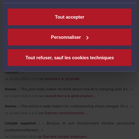
Quelles sont les précautions à prendre pour un entretien préalable au
licenciement ?
-
Le 20 mai 2026 à 11:17
Tout accepter
Voir toutes ses publications
Personnaliser
Derniers commentaires
Tout refuser, sauf les cookies techniques
MattFrewer :
« Merci pour cet article très utile. Beaucoup de personnes ne
réalisent ... »
Le 29 juin 2026 à 13:02
sur
Atteinte à la vie privée ...
Aurora :
« This post really makes me think about how AI is changing jobs. It's ... »
Le 13 avril 2026 à 11:19
sur
L’avocat face à la généralisation ...
Aurora :
« This article is really helpful for understanding those changes. On a ... »
Le 13 avril 2026 à 11:13
sur
Ruptures conventionnelles : ...
Compte supprimé :
« Bonjour, Je suis fonctionnaire titulaire sanctionné
professionnellement ... »
Le 7 juin 2024 à 16:25
sur
Que faire lorsque l’employeur ...