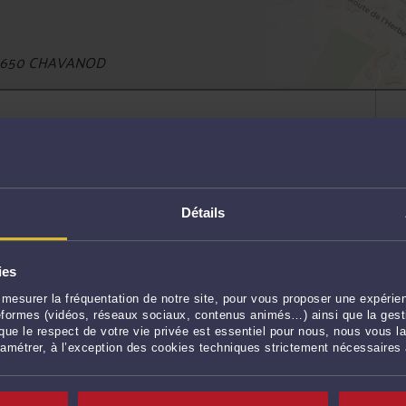
74650 CHAVANOD
Détails
r rendez-vous. Ce premier rdv de 60 min, sans
 de connaître vos droits et la manière de traiter
ies
mesurer la fréquentation de notre site, pour vous proposer une expérien
ateformes (vidéos, réseaux sociaux, contenus animés…) ainsi que la gesti
0
€
ue le respect de votre vie privée est essentiel pour nous, nous vous la
ttc
ramétrer, à l’exception des cookies techniques strictement nécessaires
PRENDRE RDV