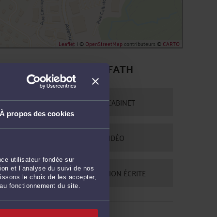
Leaflet
| ©
OpenStreetMap
contributeurs ©
CARTO
CONTACTER ME EL FATH
PRENDRE RDV EN CABINET
À propos des cookies
CONSULTER PAR VIDÉO
ce utilisateur fondée sur
on et l’analyse du suivi de nos
POSER UNE QUESTION ÉCRITE
issons le choix de les accepter,
 au fonctionnement du site.