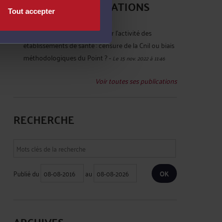
DERNIÈRES PUBLICATIONS
Tout accepter
Refus d’accès aux données sur l’activité des
établissements de santé : censure de la Cnil ou biais
méthodologiques du Point ?
-
Le 15 nov. 2022 à 11:46
Voir toutes ses publications
RECHERCHE
Publié du
au
ARCHIVES