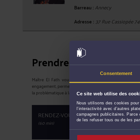
Barreau :
Annecy
Adresse :
37 Rue Cassiopée 
Prendre rendez-vous
Consentement
Maître El Fath vous reçoit à son cabinet pour un 1e
engagement, permet réciproquement de faire connaissance,
la problématique à laquelle vous êtes confronté.
Ce site web utilise des cook
Nous utilisons des cookies pour 
l’interactivité avec d’autres pl
20
RENDEZ-VOUS CABINET
campagnes publicitaires. Parce q
de les refuser tous ou de les pa
(60 min)