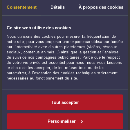
Mai 2024
Consentement
Détails
À propos des cookies
Avril 2024
Mars 2024
Février 2024
Ce site web utilise des cookies
Janvier 2024
Nous utilisons des cookies pour mesurer la fréquentation de
Décembre 2023
notre site, pour vous proposer une expérience utilisateur fondée
Novembre 2023
sur l’interactivité avec d’autres plateformes (vidéos, réseaux
sociaux, contenus animés…) ainsi que la gestion et l’analyse
Octobre 2023
du suivi de nos campagnes publicitaires. Parce que le respect
Septembre 2023
de votre vie privée est essentiel pour nous, nous vous laissons
le choix de les accepter, de les refuser tous ou de les
Août 2023
paramétrer, à l’exception des cookies techniques strictement
Juillet 2023
nécessaires au fonctionnement du site.
Juin 2023
Mai 2023
Avril 2023
Tout accepter
Mars 2023
Février 2023
Personnaliser
Janvier 2023