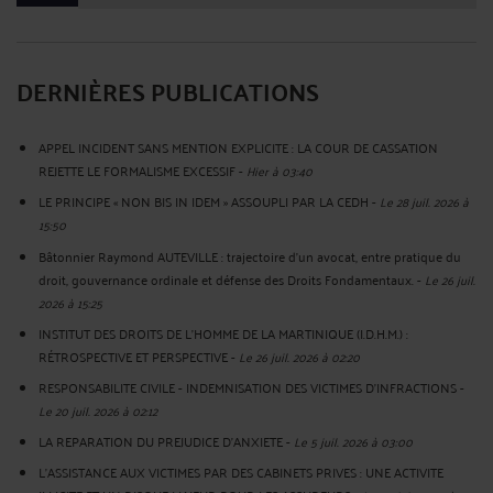
DERNIÈRES PUBLICATIONS
APPEL INCIDENT SANS MENTION EXPLICITE : LA COUR DE CASSATION
REJETTE LE FORMALISME EXCESSIF
-
Hier à 03:40
LE PRINCIPE « NON BIS IN IDEM » ASSOUPLI PAR LA CEDH
-
Le 28 juil. 2026 à
15:50
Bâtonnier Raymond AUTEVILLE : trajectoire d’un avocat, entre pratique du
droit, gouvernance ordinale et défense des Droits Fondamentaux.
-
Le 26 juil.
2026 à 15:25
INSTITUT DES DROITS DE L'HOMME DE LA MARTINIQUE (I.D.H.M.) :
RÉTROSPECTIVE ET PERSPECTIVE
-
Le 26 juil. 2026 à 02:20
RESPONSABILITE CIVILE - INDEMNISATION DES VICTIMES D'INFRACTIONS
-
Le 20 juil. 2026 à 02:12
LA REPARATION DU PREJUDICE D’ANXIETE
-
Le 5 juil. 2026 à 03:00
L'ASSISTANCE AUX VICTIMES PAR DES CABINETS PRIVES : UNE ACTIVITE