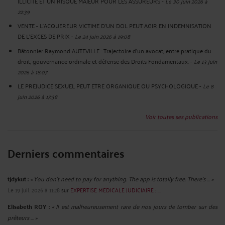
ILLICITE ET UN RISQUE MAJEUR POUR LES ASSUREURS
-
Le 30 juin 2026 à
22:39
VENTE - L'ACQUEREUR VICTIME D'UN DOL PEUT AGIR EN INDEMNISATION
DE L'EXCES DE PRIX
-
Le 24 juin 2026 à 19:08
Bâtonnier Raymond AUTEVILLE : Trajectoire d’un avocat, entre pratique du
droit, gouvernance ordinale et défense des Droits Fondamentaux.
-
Le 13 juin
2026 à 18:07
LE PREJUDICE SEXUEL PEUT ETRE ORGANIQUE OU PSYCHOLOGIQUE
-
Le 8
juin 2026 à 17:38
Voir toutes ses publications
Derniers commentaires
tjdykut :
« You don’t need to pay for anything. The app is totally free. There’s ... »
Le 19 juil. 2026 à 11:28
sur
EXPERTISE MEDICALE JUDICIAIRE : ...
Elisabeth ROY :
« Il est malheureusement rare de nos jours de tomber sur des
prêteurs ... »