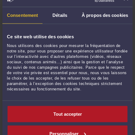
Septembre 2021
Août 2021
Consentement
Détails
À propos des cookies
Juillet 2021
Juin 2021
Ce site web utilise des cookies
Mai 2021
Nous utilisons des cookies pour mesurer la fréquentation de
Avril 2021
notre site, pour vous proposer une expérience utilisateur fondée
Mars 2021
sur l’interactivité avec d’autres plateformes (vidéos, réseaux
sociaux, contenus animés…) ainsi que la gestion et l’analyse
Février 2021
du suivi de nos campagnes publicitaires. Parce que le respect
Janvier 2021
de votre vie privée est essentiel pour nous, nous vous laissons
le choix de les accepter, de les refuser tous ou de les
Décembre 2020
paramétrer, à l’exception des cookies techniques strictement
Novembre 2020
nécessaires au fonctionnement du site.
Octobre 2020
Septembre 2020
Août 2020
Tout accepter
Juillet 2020
Juin 2020
Personnaliser