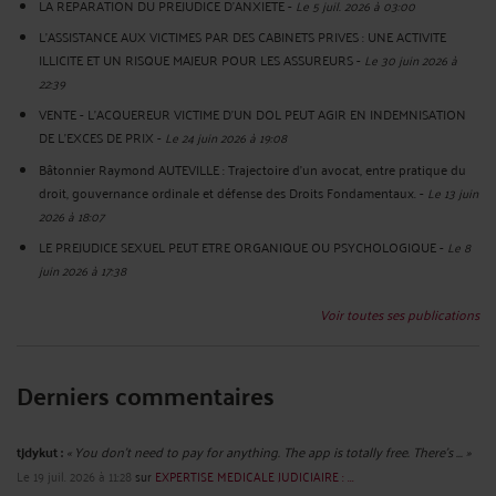
LA REPARATION DU PREJUDICE D’ANXIETE
-
Le 5 juil. 2026 à 03:00
L'ASSISTANCE AUX VICTIMES PAR DES CABINETS PRIVES : UNE ACTIVITE
ILLICITE ET UN RISQUE MAJEUR POUR LES ASSUREURS
-
Le 30 juin 2026 à
22:39
VENTE - L'ACQUEREUR VICTIME D'UN DOL PEUT AGIR EN INDEMNISATION
DE L'EXCES DE PRIX
-
Le 24 juin 2026 à 19:08
Bâtonnier Raymond AUTEVILLE : Trajectoire d’un avocat, entre pratique du
droit, gouvernance ordinale et défense des Droits Fondamentaux.
-
Le 13 juin
2026 à 18:07
LE PREJUDICE SEXUEL PEUT ETRE ORGANIQUE OU PSYCHOLOGIQUE
-
Le 8
juin 2026 à 17:38
Voir toutes ses publications
Derniers commentaires
tjdykut :
« You don’t need to pay for anything. The app is totally free. There’s ... »
Le 19 juil. 2026 à 11:28
sur
EXPERTISE MEDICALE JUDICIAIRE : ...