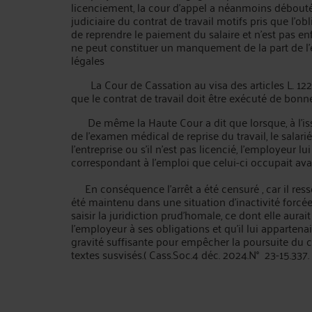
licenciement, la cour d'appel a néanmoins débouté 
judiciaire du contrat de travail motifs pris que l'
de reprendre le paiement du salaire et n'est pas en
ne peut constituer un manquement de la part de l'
légales
La Cour de Cassation au visa des articles L. 1222-
que le contrat de travail doit être exécuté de bonne
De même la Haute Cour a dit que lorsque, à l'iss
de l'examen médical de reprise du travail, le salari
l'entreprise ou s'il n'est pas licencié, l'employeur lui
correspondant à l'emploi que celui-ci occupait avan
En conséquence l’arrêt a été censuré , car il ressor
été maintenu dans une situation d'inactivité forcée 
saisir la juridiction prud'homale, ce dont elle aur
l'employeur à ses obligations et qu'il lui appartena
gravité suffisante pour empêcher la poursuite du con
textes susvisés.( Cass.Soc.4 déc. 2024.N° 23-15.337