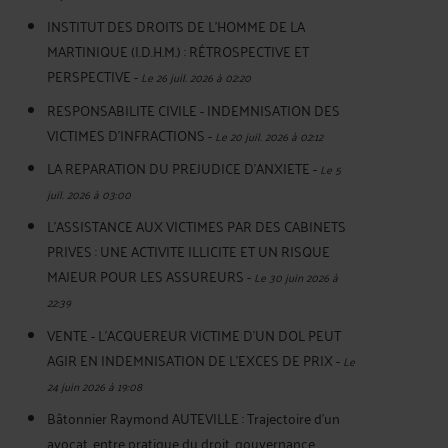
INSTITUT DES DROITS DE L'HOMME DE LA
MARTINIQUE (I.D.H.M.) : RÉTROSPECTIVE ET
PERSPECTIVE
-
Le 26 juil. 2026 à 02:20
RESPONSABILITE CIVILE - INDEMNISATION DES
VICTIMES D'INFRACTIONS
-
Le 20 juil. 2026 à 02:12
LA REPARATION DU PREJUDICE D’ANXIETE
-
Le 5
juil. 2026 à 03:00
L'ASSISTANCE AUX VICTIMES PAR DES CABINETS
PRIVES : UNE ACTIVITE ILLICITE ET UN RISQUE
MAJEUR POUR LES ASSUREURS
-
Le 30 juin 2026 à
22:39
VENTE - L'ACQUEREUR VICTIME D'UN DOL PEUT
AGIR EN INDEMNISATION DE L'EXCES DE PRIX
-
Le
24 juin 2026 à 19:08
Bâtonnier Raymond AUTEVILLE : Trajectoire d’un
avocat, entre pratique du droit, gouvernance