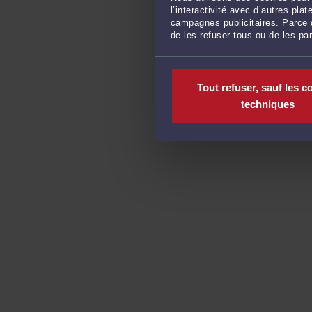
l’interactivité avec d’autres pl
campagnes publicitaires. Parce q
de les refuser tous ou de les pa
Tout refuser, sauf les c
techniques