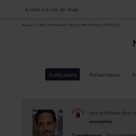
<
Accéder à la liste des blogs
Avocat.fr
>
Blog des avocats
>
Blog de Me Raymond AUTEVILLE
Publications
Présentation
P
Avocat titulaire d'un c
immobilier
Compétences :
Droit immobilie