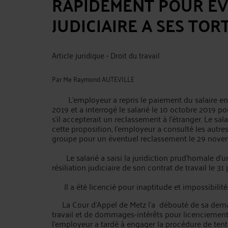
RAPIDEMENT POUR EVI
JUDICIAIRE A SES TOR
Article juridique - Droit du travail
Par
Me Raymond AUTEVILLE
L'employeur a repris le paiement du salaire e
2019 et a interrogé le salarié le 10 octobre 2019 p
s'il accepterait un reclassement à l'étranger. Le sal
cette proposition, l'employeur a consulté les autre
groupe pour un éventuel reclassement le 29 nove
Le salarié a saisi la juridiction prud'homale d
résiliation judiciaire de son contrat de travail le 31
Il a été licencié pour inaptitude et impossibilit
La Cour d’Appel de Metz l’a débouté de sa demand
travail et de dommages-intérêts pour licenciement 
l'employeur a tardé à engager la procédure de ten