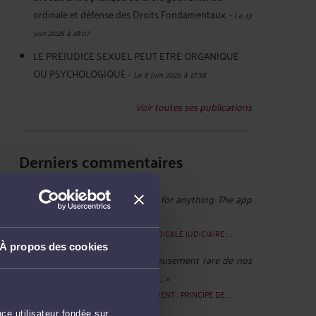
ordinale et défense des Droits Fondamentaux.
-
Le 13
juin 2026 à 18:07
LE PREJUDICE SEXUEL PEUT ETRE ORGANIQUE
OU PSYCHOLOGIQUE
-
Le 8 juin 2026 à 17:38
Voir toutes ses publications
Derniers commentaires
tjdykut :
« You don’t need to pay for anything. The app
is totally free. There’s ... »
Le 19 juil. 2026 à 11:28
sur
EXPERTISE MEDICALE JUDICIAIRE : ...
À propos des cookies
Elisabeth ROY :
« Il est malheureusement rare de nos
jours de tomber sur des prêteurs ... »
Le 27 janv. 2026 à 15:16
sur
CAUTIONNEMENT : PRINCIPE DE ...
ce utilisateur fondée sur