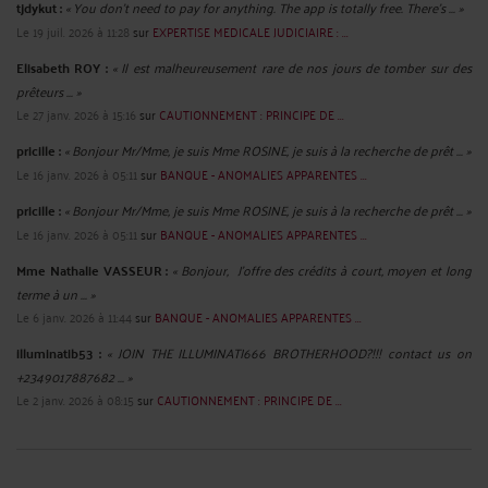
tjdykut :
« You don’t need to pay for anything. The app is totally free. There’s ... »
Le 19 juil. 2026 à 11:28
sur
EXPERTISE MEDICALE JUDICIAIRE : ...
Elisabeth ROY :
« Il est malheureusement rare de nos jours de tomber sur des
prêteurs ... »
Le 27 janv. 2026 à 15:16
sur
CAUTIONNEMENT : PRINCIPE DE ...
pricille :
« Bonjour Mr/Mme, je suis Mme ROSINE, je suis à la recherche de prêt ... »
Le 16 janv. 2026 à 05:11
sur
BANQUE - ANOMALIES APPARENTES ...
pricille :
« Bonjour Mr/Mme, je suis Mme ROSINE, je suis à la recherche de prêt ... »
Le 16 janv. 2026 à 05:11
sur
BANQUE - ANOMALIES APPARENTES ...
Mme Nathalie VASSEUR :
« Bonjour, J’offre des crédits à court, moyen et long
terme à un ... »
Le 6 janv. 2026 à 11:44
sur
BANQUE - ANOMALIES APPARENTES ...
illuminatib53 :
« JOIN THE ILLUMINATI666 BROTHERHOOD?!!! contact us on
+2349017887682 ... »
Le 2 janv. 2026 à 08:15
sur
CAUTIONNEMENT : PRINCIPE DE ...