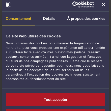
Août 2024
Juillet 2024
Juin 2024
Consentement
Détails
À propos des cookies
Mai 2024
Avril 2024
Ce site web utilise des cookies
Mars 2024
Nous utilisons des cookies pour mesurer la fréquentation de
Février 2024
notre site, pour vous proposer une expérience utilisateur fondée
Janvier 2024
sur l’interactivité avec d’autres plateformes (vidéos, réseaux
sociaux, contenus animés…) ainsi que la gestion et l’analyse
Décembre 2023
du suivi de nos campagnes publicitaires. Parce que le respect
Novembre 2023
de votre vie privée est essentiel pour nous, nous vous laissons
le choix de les accepter, de les refuser tous ou de les
Octobre 2023
paramétrer, à l’exception des cookies techniques strictement
Septembre 2023
nécessaires au fonctionnement du site.
Août 2023
Juillet 2023
Juin 2023
Tout accepter
Mai 2023