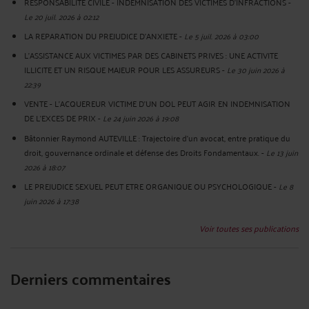
RESPONSABILITE CIVILE - INDEMNISATION DES VICTIMES D'INFRACTIONS
-
Le 20 juil. 2026 à 02:12
LA REPARATION DU PREJUDICE D’ANXIETE
-
Le 5 juil. 2026 à 03:00
L'ASSISTANCE AUX VICTIMES PAR DES CABINETS PRIVES : UNE ACTIVITE
ILLICITE ET UN RISQUE MAJEUR POUR LES ASSUREURS
-
Le 30 juin 2026 à
22:39
VENTE - L'ACQUEREUR VICTIME D'UN DOL PEUT AGIR EN INDEMNISATION
DE L'EXCES DE PRIX
-
Le 24 juin 2026 à 19:08
Bâtonnier Raymond AUTEVILLE : Trajectoire d’un avocat, entre pratique du
droit, gouvernance ordinale et défense des Droits Fondamentaux.
-
Le 13 juin
2026 à 18:07
LE PREJUDICE SEXUEL PEUT ETRE ORGANIQUE OU PSYCHOLOGIQUE
-
Le 8
juin 2026 à 17:38
Voir toutes ses publications
Derniers commentaires