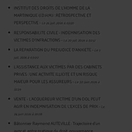
INSTITUT DES DROITS DE L'HOMME DE LA
MARTINIQUE (I.D.H.M.) : RÉTROSPECTIVE ET
PERSPECTIVE
-
Le 26 juil. 2026 à 02:20
RESPONSABILITE CIVILE - INDEMNISATION DES
VICTIMES D'INFRACTIONS
-
Le 20 juil. 2026 à 02:12
LA REPARATION DU PREJUDICE D’ANXIETE
-
Le 5
juil. 2026 à 03:00
L'ASSISTANCE AUX VICTIMES PAR DES CABINETS
PRIVES : UNE ACTIVITE ILLICITE ET UN RISQUE
MAJEUR POUR LES ASSUREURS
-
Le 30 juin 2026 à
22:39
VENTE - L'ACQUEREUR VICTIME D'UN DOL PEUT
AGIR EN INDEMNISATION DE L'EXCES DE PRIX
-
Le
24 juin 2026 à 19:08
Bâtonnier Raymond AUTEVILLE : Trajectoire d’un
avocat, entre pratique du droit, gouvernance