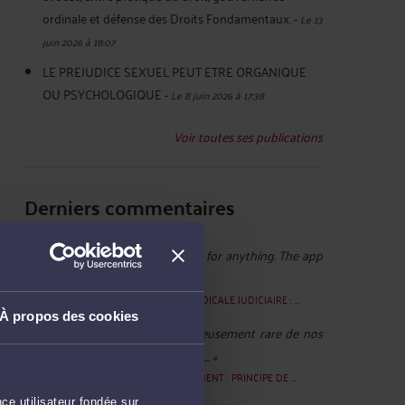
ordinale et défense des Droits Fondamentaux.
-
Le 13
juin 2026 à 18:07
LE PREJUDICE SEXUEL PEUT ETRE ORGANIQUE
OU PSYCHOLOGIQUE
-
Le 8 juin 2026 à 17:38
Voir toutes ses publications
Derniers commentaires
tjdykut :
« You don’t need to pay for anything. The app
is totally free. There’s ... »
Le 19 juil. 2026 à 11:28
sur
EXPERTISE MEDICALE JUDICIAIRE : ...
À propos des cookies
Elisabeth ROY :
« Il est malheureusement rare de nos
jours de tomber sur des prêteurs ... »
Le 27 janv. 2026 à 15:16
sur
CAUTIONNEMENT : PRINCIPE DE ...
ce utilisateur fondée sur