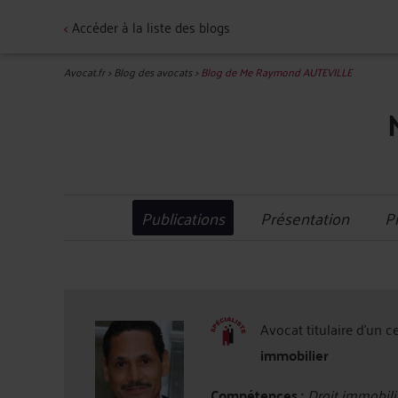
<
Accéder à la liste des blogs
Avocat.fr
>
Blog des avocats
>
Blog de Me Raymond AUTEVILLE
Publications
Présentation
P
Avocat titulaire d'un c
immobilier
Compétences :
Droit immobilie