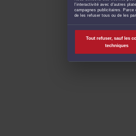
l’interactivité avec d’autres pl
campagnes publicitaires. Parce q
de les refuser tous ou de les pa
Tout refuser, sauf les c
techniques