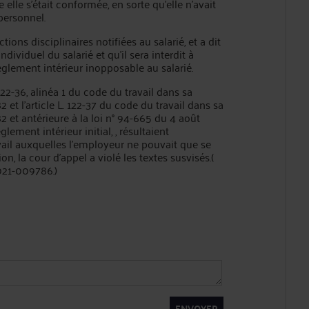
 elle s'était conformée, en sorte qu'elle n'avait
personnel.
 disciplinaires notifiées au salarié, et a dit
dividuel du salarié et qu'il sera interdit à
règlement intérieur inopposable au salarié.
-36, alinéa 1 du code du travail dans sa
 et l'article L. 122-37 du code du travail dans sa
2 et antérieure à la loi n° 94-665 du 4 août
ement intérieur initial, , résultaient
vail auxquelles l'employeur ne pouvait que se
on, la cour d'appel a violé les textes susvisés.(
2021-009786.)
ENVOYER