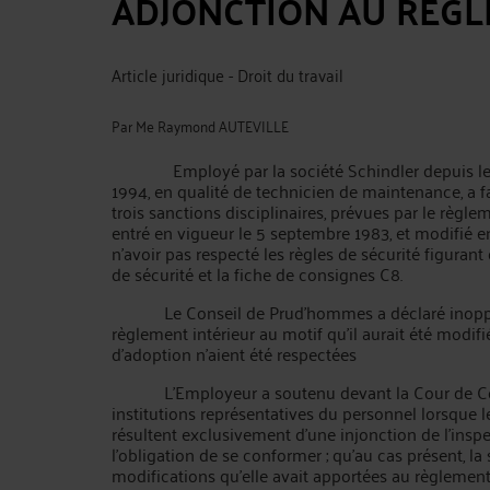
ADJONCTION AU REGL
Article juridique - Droit du travail
Par
Me Raymond AUTEVILLE
Employé par la société Schindler depuis le 
1994, en qualité de technicien de maintenance, a fai
trois sanctions disciplinaires, prévues par le règle
entré en vigueur le 5 septembre 1983, et modifié e
n'avoir pas respecté les règles de sécurité figuran
de sécurité et la fiche de consignes C8.
Le Conseil de Prud’hommes a déclaré inoppo
règlement intérieur au motif qu’il aurait été modifi
d’adoption n’aient été respectées
L’Employeur a soutenu devant la Cour de Colmar
institutions représentatives du personnel lorsque 
résultent exclusivement d'une injonction de l'inspec
l'obligation de se conformer ; qu'au cas présent, la 
modifications qu'elle avait apportées au règlement