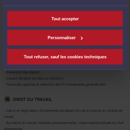
- Rédaction Mentions légales, CGV et CGU de sites web, logiciels, services IT
- Assistance et représentation devant tous tribunaux judiciaire ou arbitral, CNIL,
ARCEP …
Tout accepter
DROIT DES SOCIÉTÉS COMMERCIALES ET
PROFESSIONNELLES
Personnaliser
Droit des sociétés
- Augmentations de capital
- Approbation et dépôt des comptes annuels
Tout refuser, sauf les cookies techniques
- Formalités au Registre du Commerce et des Sociétés
- Création de sociétés (SARL, SAS, SA,SCI, SCM …)
- Rédaction des statuts
- Cession de parts sociales ou d'actions
- Tenue des registres et rédaction des PV d'assemblée générale (AG)
DROIT DU TRAVAIL
- Calcul et négociation d’indemnités de départ lors de la rupture du contrat de
travail
- Accidents du travail, maladies professionnelles ; responsabilité pénale du chef
d’entreprise