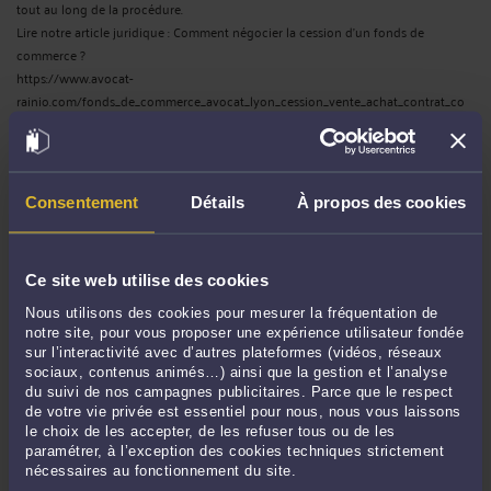
tout au long de la procédure.
Lire notre article juridique : Comment négocier la cession d'un fonds de
commerce ?
https://www.avocat-
rainio.com/fonds_de_commerce_avocat_lyon_cession_vente_achat_contrat_co
mpromis.html
Pour toute cession de fonds de commerce, il est nécessaire d'être assisté et
conseillé par un avocat compétent dans ce domaine.
La cession d'un fonds de commerce nécessite alors de respecter une procédure
Consentement
Détails
À propos des cookies
particulière afin de défendre les intérêts de chaque partie.
DROIT DE L'INFORMATIQUE ET DES
Ce site web utilise des cookies
TÉLÉCOMMUNICATIONS
Droit du numérique et des communications
Nous utilisons des cookies pour mesurer la fréquentation de
notre site, pour vous proposer une expérience utilisateur fondée
- Actions en concurrence déloyale et parasitisme
sur l’interactivité avec d’autres plateformes (vidéos, réseaux
- Conseil et assistance à négociation et rédaction de contrats informatiques,
sociaux, contenus animés…) ainsi que la gestion et l’analyse
logiciels, internet
du suivi de nos campagnes publicitaires. Parce que le respect
- Protection des données personnelles
de votre vie privée est essentiel pour nous, nous vous laissons
- Rédaction des contrats techniques : conception, hébergement, maintenance,
le choix de les accepter, de les refuser tous ou de les
paramétrer, à l’exception des cookies techniques strictement
infogérance
nécessaires au fonctionnement du site.
- Sécurité des systèmes d'information