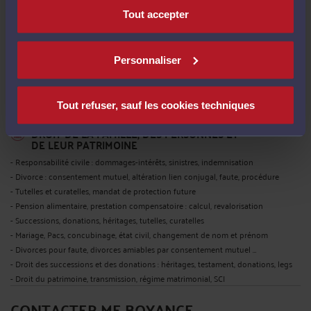
conventionnelle
Tout accepter
- Accompagnement des employeurs en droit social et défense devant le CPH
- Rédaction de contrats de travail (CDI, CDD …), gestion de ruptures
conventionnelles
Personnaliser
- Conseils, défense et assistance devant le Conseil des Prud'hommes
- Conseil en matière de temps et de conditions de travail, sécurité ou hygiène,
harcèlement
Tout refuser, sauf les cookies techniques
DROIT DE LA FAMILLE, DES PERSONNES ET
DE LEUR PATRIMOINE
- Responsabilité civile : dommages-intérêts, sinistres, indemnisation
- Divorce : consentement mutuel, altération lien conjugal, faute, procédure
- Tutelles et curatelles, mandat de protection future
- Pension alimentaire, prestation compensatoire : calcul, revalorisation
- Successions, donations, héritages, tutelles, curatelles
- Mariage, Pacs, concubinage, état civil, changement de nom et prénom
- Divorces pour faute, divorces amiables par consentement mutuel …
- Droit des successions et des donations : héritages, testament, donations, legs
- Droit du patrimoine, transmission, régime matrimonial, SCI
CONTACTER ME BOYANCE