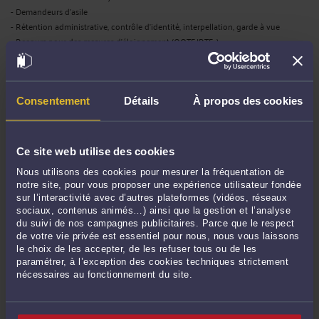
- Demandeurs d'asile
- Rétention administrative, contrôle d'identité, interpellation, garde à vue
- Recours pour des mesures d'éloignement (OQTF,IRTF…)
- Droits des étrangers en France
- Demande de nationalité et naturalisation française
- Travail des étrangers
- Contentieux des visas
Consentement
Détails
À propos des cookies
- Regroupement familial
DROIT DU TRAVAIL
Ce site web utilise des cookies
Nous utilisons des cookies pour mesurer la fréquentation de
- Contentieux relatifs à l’exécution ou aux modifications d’un contrat de travail,
notre site, pour vous proposer une expérience utilisateur fondée
absences
sur l’interactivité avec d’autres plateformes (vidéos, réseaux
- Défense des salariés, négociation et transaction avec l'employeur
sociaux, contenus animés…) ainsi que la gestion et l’analyse
- Assistance relatives aux questions de congé maternité, congé parental
du suivi de nos campagnes publicitaires. Parce que le respect
de votre vie privée est essentiel pour nous, nous vous laissons
- Mise en cause pénale du dirigeant lors d’accidents du travail et de maladies
le choix de les accepter, de les refuser tous ou de les
professionnelles
paramétrer, à l’exception des cookies techniques strictement
- Procédures disciplinaires, avertissements, mises à pieds, absences, retards
nécessaires au fonctionnement du site.
- Actions pour licenciement sans cause réelle et sérieuse, licenciement pour
faute,…
- Négociation des indemnités de départ lors d'un licenciement, d'une rupture