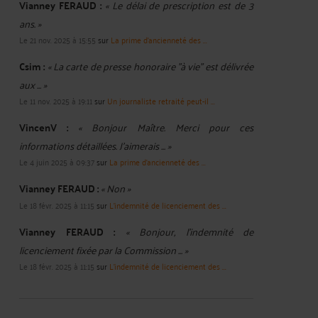
Vianney FERAUD :
« Le délai de prescription est de 3
ans. »
Le 21 nov. 2025 à 15:55
sur
La prime d'ancienneté des ...
Csim :
« La carte de presse honoraire "à vie" est délivrée
aux ... »
Le 11 nov. 2025 à 19:11
sur
Un journaliste retraité peut-il ...
VincenV :
« Bonjour Maître. Merci pour ces
informations détaillées. J'aimerais ... »
Le 4 juin 2025 à 09:37
sur
La prime d'ancienneté des ...
Vianney FERAUD :
« Non »
Le 18 févr. 2025 à 11:15
sur
L'indemnité de licenciement des ...
Vianney FERAUD :
« Bonjour, l'indemnité de
licenciement fixée par la Commission ... »
Le 18 févr. 2025 à 11:15
sur
L'indemnité de licenciement des ...