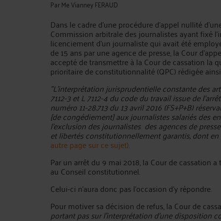
Par
Me Vianney FERAUD
Dans le cadre d'une procédure d'appel nullité d'un
Commission arbitrale des journalistes ayant fixé l
licenciement d'un journaliste qui avait été emplo
de 15 ans par une agence de presse, la Cour d'appel
accepté de transmettre à la Cour de cassation la q
prioritaire de constitutionnalité (QPC) rédigée ainsi 
"L'interprétation jurisprudentielle constante des arti
7112-3 et L 7112-4 du code du travail issue de l'arr
numéro 11-28.713 du 13 avril 2016 (FS+P+B) réserva
[de congédiement] aux journalistes
salariés des e
l'exclusion des journalistes des agences de presse 
et libertés constitutionnellement garantis, dont en p
autre page sur ce sujet)
.
Par un arrêt du 9 mai 2018, la Cour de cassation a 
au Conseil constitutionnel.
Celui-ci n'aura donc pas l'occasion d'y répondre.
Pour motiver sa décision de refus, la Cour de cass
portant pas sur l'interprétation d'une disposition c