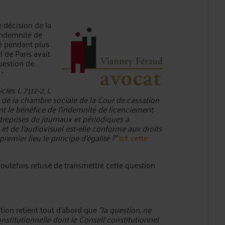
e décision de la
'indemnité de
yé pendant plus
 de Paris avait
uestion de
:
cles L 7112-2, L
êt de la chambre sociale de la Cour de cassation
nt le bénéfice de l'indemnité de licenciement
ntreprises de journaux et périodiques à
et de l'audiovisuel est-elle conforme aux droits
remier lieu le principe d'égalité ?"
(cf. cette
toutefois refusé de transmettre cette question
ation retient tout d'abord que
"la question, ne
onstitutionnelle dont le Conseil constitutionnel