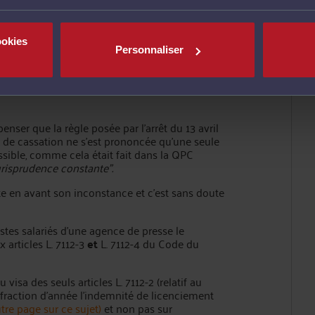
justifier sa décision de refus de transmettre la
en l'état, d'interprétation jurisprudentielle
refusant au journaliste salarié d'une agence de
révue aux articles L. 7112-3 et L. 7112-4 du code
ookies
Personnaliser
nser que la règle posée par l'arrêt du 13 avril
r de cassation ne s'est prononcée qu'une seule
possible, comme cela était fait dans la QPC
urisprudence constante".
tte en avant son inconstance et c'est sans doute
stes salariés d'une agence de presse le
 articles L. 7112-3
et
L. 7112-4 du Code du
visa des seuls articles L. 7112-2 (relatif au
u fraction d'année l'indemnité de licenciement
utre page sur ce sujet)
et non pas sur