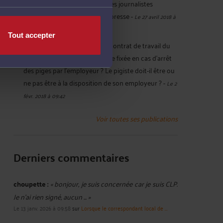
l'indemnité de licenciement des journalistes
employés par les agences de presse
-
Le 27 avril 2018 à
16:00
Tout accepter
A quelle date la résiliation du contrat de travail du
journaliste pigiste doit-elle être fixée en cas d'arrêt
des piges par l'employeur ? Le pigiste doit-il être ou
ne pas être à la disposition de son employeur ?
-
Le 2
févr. 2018 à 09:42
Voir toutes ses publications
Derniers commentaires
choupette :
« bonjour, je suis concernée car je suis CLP.
Je n'ai rien signé, aucun ... »
Le 13 janv. 2026 à 09:58
sur
Lorsque le correspondant local de ...