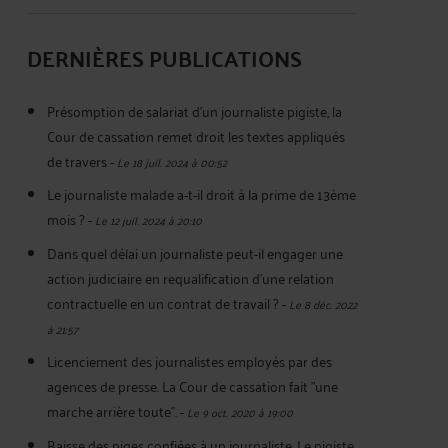
DERNIÈRES PUBLICATIONS
Présomption de salariat d'un journaliste pigiste, la
Cour de cassation remet droit les textes appliqués
de travers
-
Le 18 juil. 2024 à 00:52
Le journaliste malade a-t-il droit à la prime de 13ème
mois ?
-
Le 12 juil. 2024 à 20:10
Dans quel délai un journaliste peut-il engager une
action judiciaire en requalification d'une relation
contractuelle en un contrat de travail ?
-
Le 8 déc. 2022
à 21:57
Licenciement des journalistes employés par des
agences de presse. La Cour de cassation fait "une
marche arrière toute".
-
Le 9 oct. 2020 à 19:00
Baisse des piges confiées à un journaliste. Le pigiste,