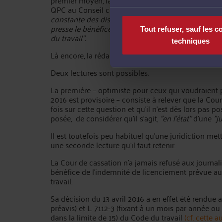
premier moyen, la Cour de cassation a ajouté, pour 
QPC au Conseil constitutionnel, qu'il
"n'existe pas, 
constante des dispositions législatives contestées 
presse le bénéfice de l'indemnité de licenciement p
Tout refuser, sauf les c
du travail".
techniques
Là encore, la rédaction de l'arrêt manque de clarté.
Deux lectures sont possibles.
La première – optimiste pour ceux qui voudraient pe
2016 est provisoire – consiste à relever que la Cou
fois sur cette question et qu'il n'est dès lors pas 
posée, de considérer qu'il s'agit,
"en l'état"
d'une
"j
Il est toutefois peu habituel qu'une juridiction me
une seconde lecture qu'il faut retenir.
La Cour de cassation n'a jamais refusé aux journali
bénéfice de l'indemnité de licenciement prévue aux
travail.
Sa décision du 13 avril 2016 a en effet été rendue au 
préavis) et L. 7112-3 (fixant à un mois par année o
dans la limite de 15) du Code du travail
(cf. cette a