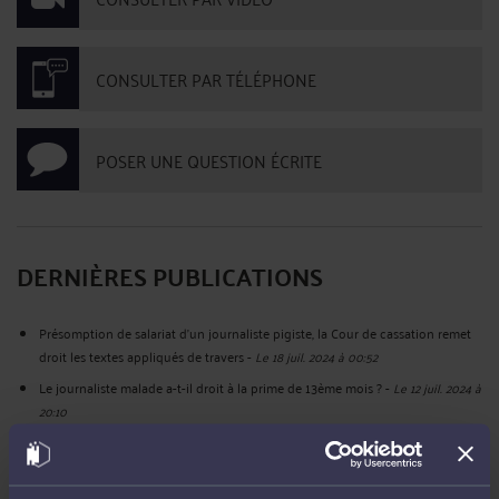
CONSULTER PAR TÉLÉPHONE
POSER UNE QUESTION ÉCRITE
DERNIÈRES PUBLICATIONS
Présomption de salariat d'un journaliste pigiste, la Cour de cassation remet
droit les textes appliqués de travers
-
Le 18 juil. 2024 à 00:52
Le journaliste malade a-t-il droit à la prime de 13ème mois ?
-
Le 12 juil. 2024 à
20:10
Dans quel délai un journaliste peut-il engager une action judiciaire en
requalification d'une relation contractuelle en un contrat de travail ?
-
Le 8
déc. 2022 à 21:57