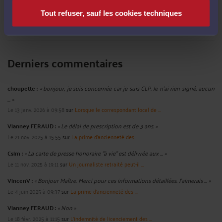
ou ne pas être à la disposition de son employeur ?
-
Le 2 févr. 2018 à 09:42
Tout refuser, sauf les cookies techniques
Voir toutes ses publications
Derniers commentaires
choupette :
« bonjour, je suis concernée car je suis CLP. Je n'ai rien signé, aucun
... »
Le 13 janv. 2026 à 09:58
sur
Lorsque le correspondant local de ...
Vianney FERAUD :
« Le délai de prescription est de 3 ans. »
Le 21 nov. 2025 à 15:55
sur
La prime d'ancienneté des ...
Csim :
« La carte de presse honoraire "à vie" est délivrée aux ... »
Le 11 nov. 2025 à 19:11
sur
Un journaliste retraité peut-il ...
VincenV :
« Bonjour Maître. Merci pour ces informations détaillées. J'aimerais ... »
Le 4 juin 2025 à 09:37
sur
La prime d'ancienneté des ...
Vianney FERAUD :
« Non »
Le 18 févr. 2025 à 11:15
sur
L'indemnité de licenciement des ...