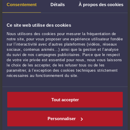
Consentement
Détails
À propos des cookies
Licenciement des journalistes employés par des agences de presse. La Cour
de cassation fait "une marche arrière toute".
-
Le 9 oct. 2020 à 19:00
Baisse des piges confiées à un journaliste. Le pigiste, même régulier, est,
Ce site web utilise des cookies
pour la Cour de cassation, un salarié (quasiment) sans droit
-
Le 26 mars 2020
à 18:31
Nous utilisons des cookies pour mesurer la fréquentation de
notre site, pour vous proposer une expérience utilisateur fondée
Les juges du fond résistent à la jurisprudence de la Cour de cassation sur
sur l’interactivité avec d’autres plateformes (vidéos, réseaux
l'indemnité de licenciement des journalistes employés par des agences de
sociaux, contenus animés…) ainsi que la gestion et l’analyse
presse
-
Le 24 janv. 2019 à 12:31
du suivi de nos campagnes publicitaires. Parce que le respect
de votre vie privée est essentiel pour nous, nous vous laissons
Selon la Cour de cassation, la remise par une société de presse de bulletins
le choix de les accepter, de les refuser tous ou de les
de paie à un pigiste ne permet pas de considérer qu'il est présumé salarié
-
paramétrer, à l’exception des cookies techniques strictement
Le 14 déc. 2018 à 13:33
nécessaires au fonctionnement du site.
La Cour de cassation refuse de transmettre au Conseil constitutionnel la
QPC portant sur sa jurisprudence relative à l'indemnité de licenciement des
journalistes employés par des agences de presse
-
Le 17 août 2018 à 11:01
Tout accepter
Une question prioritaire de constitutionnalité sur l'indemnité de
licenciement des journalistes employés par les agences de presse
-
Le 27 avril
2018 à 16:00
Personnaliser
A quelle date la résiliation du contrat de travail du journaliste pigiste doit-
elle être fixée en cas d'arrêt des piges par l'employeur ? Le pigiste doit-il être