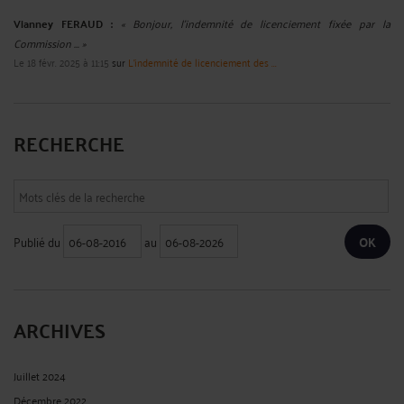
Vianney FERAUD :
« Bonjour, l'indemnité de licenciement fixée par la
Commission ... »
Le 18 févr. 2025 à 11:15
sur
L'indemnité de licenciement des ...
RECHERCHE
Publié du
au
ARCHIVES
Juillet 2024
Décembre 2022