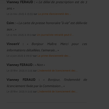
Vianney FERAUD :
« Le délai de prescription est de 3
ans. »
Le 21 nov. 2025 à 15:55
sur
La prime d'ancienneté des ...
Csim :
« La carte de presse honoraire "à vie" est délivrée
aux ... »
Le 11 nov. 2025 à 19:11
sur
Un journaliste retraité peut-il ...
VincenV :
« Bonjour Maître. Merci pour ces
informations détaillées. J'aimerais ... »
Le 4 juin 2025 à 09:37
sur
La prime d'ancienneté des ...
Vianney FERAUD :
« Non »
Le 18 févr. 2025 à 11:15
sur
L'indemnité de licenciement des ...
Vianney FERAUD :
« Bonjour, l'indemnité de
licenciement fixée par la Commission ... »
Le 18 févr. 2025 à 11:15
sur
L'indemnité de licenciement des ...