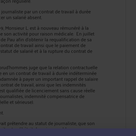
façon régulière.
journaliste par un contrat de travail à durée
r un salarié absent.
009, Monsieur L. est à nouveau rémunéré à la
se son activité pour raison médicale. En juillet
de Pau afin d'obtenir la requalification de sa
contrat de travail ainsi que le paiement de
tatut de salarié et à la rupture du contrat de
prud'hommes juge que la relation contractuelle
se en un contrat de travail à durée indéterminée
condamnée à payer un important rappel de salaire
contrat de travail, ainsi que les indemnités
 est qualifiée de licenciement sans cause réelle
 journalistes, indemnité compensatrice de
lle et sérieuse).
t.
it prétendre au statut de journaliste, que son
rite et qu'il était donc irrecevable en ses