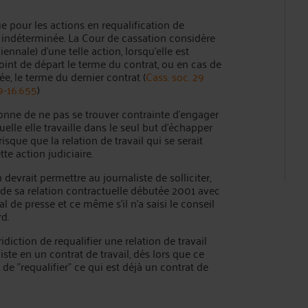
e pour les actions en requalification de
 indéterminée. La Cour de cassation considère
ennale) d’une telle action, lorsqu'elle est
oint de départ le terme du contrat, ou en cas de
e, le terme du dernier contrat (
Cass. soc. 29
19-16.655
)
onne de ne pas se trouver contrainte d'engager
elle elle travaille dans le seul but d'échapper
risque que la relation de travail qui se serait
te action judiciaire.
 devrait permettre au journaliste de solliciter,
n de sa relation contractuelle débutée 2001 avec
 de presse et ce même s'il n'a saisi le conseil
d.
diction de requalifier une relation de travail
iste en un contrat de travail, dès lors que ce
u de "requalifier" ce qui est déjà un contrat de