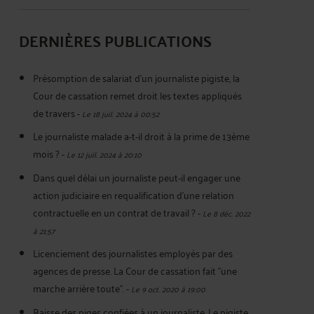
DERNIÈRES PUBLICATIONS
Présomption de salariat d'un journaliste pigiste, la
Cour de cassation remet droit les textes appliqués
de travers
-
Le 18 juil. 2024 à 00:52
Le journaliste malade a-t-il droit à la prime de 13ème
mois ?
-
Le 12 juil. 2024 à 20:10
Dans quel délai un journaliste peut-il engager une
action judiciaire en requalification d'une relation
contractuelle en un contrat de travail ?
-
Le 8 déc. 2022
à 21:57
Licenciement des journalistes employés par des
agences de presse. La Cour de cassation fait "une
marche arrière toute".
-
Le 9 oct. 2020 à 19:00
Baisse des piges confiées à un journaliste. Le pigiste,