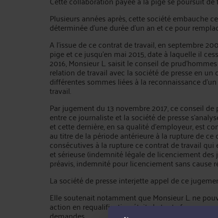
Cette collaboration payée à la pige se poursuit de 
Plusieurs années après, cette société embauche ce 
déterminée d'une durée d'un an et ce pour remplace
A l'issue de ce contrat de travail, en septembre 2
pige et ce jusqu'en mai 2015, date à laquelle il ces
2016, Monsieur L. saisit le conseil de prud'hommes 
relation de travail avec la société de presse en un 
différentes sommes liées à la reconnaissance d'un s
travail.
Par jugement du 13 novembre 2017, ce conseil de 
entre ce journaliste et la société de presse s'analy
et cette dernière, en sa qualité d'employeur, est 
au titre de la période antérieure à la rupture de ce 
consécutives à la rupture ce contrat de travail qui
et sérieuse (indemnité légale de licenciement des
préavis, indemnité pour licenciement sans cause rée
La société de presse interjette appel de ce jugemen
Elle soutenait notamment que Monsieur L. ne pouva
action en requalification était, de toute façon, presc
demandes.