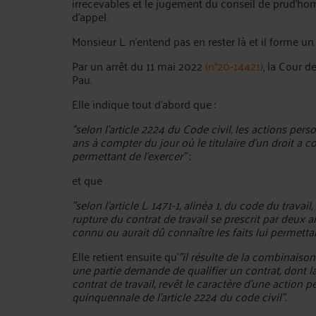
irrecevables et le jugement du conseil de prud'ho
d'appel.
Monsieur L. n'entend pas en rester là et il forme un
Par un arrêt du 11 mai 2022
(n°20-14421)
, la Cour d
Pau.
Elle indique tout d'abord que :
"selon l'article 2224 du Code civil, les actions per
ans à compter du jour où le titulaire d'un droit a co
permettant de l'exercer"
;
et que
"selon l'article L. 1471-1, alinéa 1, du code du travai
rupture du contrat de travail se prescrit par deux a
connu ou aurait dû connaître les faits lui permettan
Elle retient ensuite qu'
"il résulte de la combinaison
une partie demande de qualifier un contrat, dont la
contrat de travail, revêt le caractère d'une action 
quinquennale de l'article 2224 du code civil".