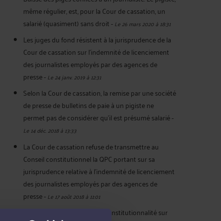
même régulier, est, pour la Cour de cassation, un
salarié (quasiment) sans droit
-
Le 26 mars 2020 à 18:31
Les juges du fond résistent à la jurisprudence de la
Cour de cassation sur l'indemnité de licenciement
des journalistes employés par des agences de
presse
-
Le 24 janv. 2019 à 12:31
Selon la Cour de cassation, la remise par une société
de presse de bulletins de paie à un pigiste ne
permet pas de considérer qu'il est présumé salarié
-
Le 14 déc. 2018 à 13:33
La Cour de cassation refuse de transmettre au
Conseil constitutionnel la QPC portant sur sa
jurisprudence relative à l'indemnité de licenciement
des journalistes employés par des agences de
presse
-
Le 17 août 2018 à 11:01
Une question prioritaire de constitutionnalité sur