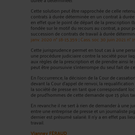
durée à déterminée).
Cette solution peut être rapprochée de celle retenu
contrats à durée déterminée en un contrat à durée
en effet que le point de départ de la prescription (bi
fondée sur le motif du recours au contrat, a pour p
succession de contrats de travail à durée déterminé
janv. 2020 n° 18-15.359
;
Cass. soc 30 juin 2021 n° 
Cette jurisprudence permet en tout cas à une pers
une procédure judiciaire contre la société pour laqu
aux règles de la prescription et de prendre ainsi le 
peut être poursuivie s'interrompe du seul fait de cet
En l'occurrence, la décision de la Cour de cassation
devant la Cour d'appel de renvoi, la requalificatio
la société de presse en tant que correspondant local
de prud'hommes de cette demande que 15 plus tar
En revanche il ne sert à rien de demander à une juri
entre une entreprise de presse et un journaliste pig
dernier est présumé salarié. Il n'y a en effet pas lie
travail.
Vianney FÉRAUD