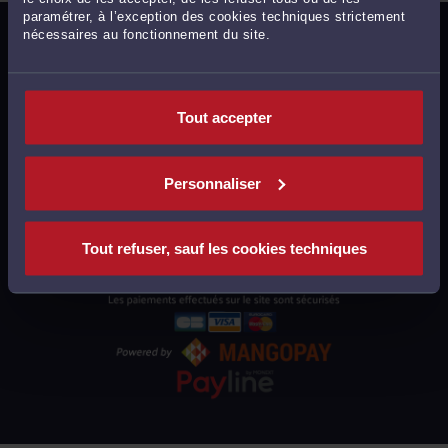
paramétrer, à l’exception des cookies techniques strictement
nécessaires au fonctionnement du site.
MENTIONS LÉGALES
POLITIQUE DE CONFIDENTIALITÉ
POLITIQUE DES COOKIES
Tout accepter
CGU AVOCATS
CGUV UTILISATEURS
Personnaliser
PLAN DU SITE
SUPPORT
Tout refuser, sauf les cookies techniques