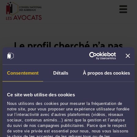
Le profil cherché n'a pas
été trouvé
Si vous souhaitez trouver un avocat près de chez
Consentement
Détails
À propos des cookies
vous, veuillez utiliser notre moteur de recherche
en
suivant ce lien
.
Ce site web utilise des cookies
Nous utilisons des cookies pour mesurer la fréquentation de
notre site, pour vous proposer une expérience utilisateur fondée
sur l’interactivité avec d’autres plateformes (vidéos, réseaux
sociaux, contenus animés…) ainsi que la gestion et l’analyse
du suivi de nos campagnes publicitaires. Parce que le respect
de votre vie privée est essentiel pour nous, nous vous laissons
le choix de les accepter, de les refuser tous ou de les