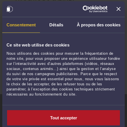
Me
Jessica GARAUD
Consentement
Détails
À propos des cookies
28 Cours Reverseaux 17100
SAINTES
Droit de la santé
Ce site web utilise des cookies
Droit du dommage corporel
Nous utilisons des cookies pour mesurer la fréquentation de
notre site, pour vous proposer une expérience utilisateur fondée
VOIR PROFIL
sur l’interactivité avec d’autres plateformes (vidéos, réseaux
sociaux, contenus animés…) ainsi que la gestion et l’analyse
du suivi de nos campagnes publicitaires. Parce que le respect
de votre vie privée est essentiel pour nous, nous vous laissons
le choix de les accepter, de les refuser tous ou de les
paramétrer, à l’exception des cookies techniques strictement
nécessaires au fonctionnement du site.
Informations relatives à la protection de vos données
Le Conseil National des Barreaux, en sa qualité de responsable du traitement (180
boulevard Haussmann – 75008 Paris), met en œuvre plusieurs traitements
informatisés de données à caractère personnel, et notamment un traitement de
géolocalisation par votre adresse IP afin de vous permettre de trouver un avocat près
Tout accepter
de vous et vous éviter de saisir votre code postal. La géolocalisation ne sera possible
qu’après votre consentement préalable ; à défaut, les avocats proches de vous ne
pourront pas vous être proposés automatiquement. Pour plus d’informations, vous