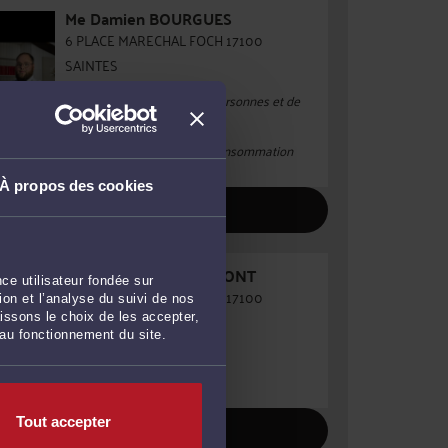
Me
Damien BOURGUES
6 PLACE MARECHAL FOCH 17100
SAINTES
Droit de la famille, des personnes et de
leur patrimoine
Droit du crédit et de la consommation
Droit pénal
À propos des cookies
VOIR PROFIL
Me
Philippe-Henri LAFONT
ce utilisateur fondée sur
6 PLACE MARECHAL FOCH 17100
on et l’analyse du suivi de nos
issons le choix de les accepter,
SAINTES
 au fonctionnement du site.
Droit immobilier
Tout accepter
VOIR PROFIL