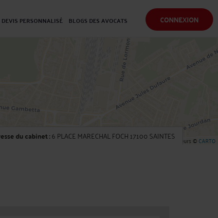
CONNEXION
DEVIS PERSONNALISÉ
BLOGS DES AVOCATS
esse du cabinet :
6 PLACE MARECHAL FOCH 17100 SAINTES
Leaflet
| ©
OpenStreetMap
contributeurs ©
CARTO