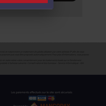
nnel, et notamment un traitement de géolocalisation par votre adresse IP afin de vous
us ne pourront pas vous être proposés automatiquement. Pour plus d’informations, vous pouvez
uvez en outre retirer votre consentement pour les traitements basés sur ce fondement
ie postale à l’adresse suivante : Conseil national des barreaux - Service informatique - 180