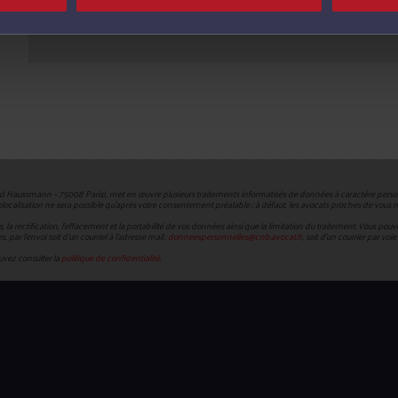
ard Haussmann – 75008 Paris), met en œuvre plusieurs traitements informatisés de données à caractère perso
géolocalisation ne sera possible qu’après votre consentement préalable ; à défaut, les avocats proches de vo
 rectification, l’effacement et la portabilité de vos données ainsi que la limitation du traitement. Vous po
par l’envoi soit d’un courriel à l’adresse mail :
donneespersonnelles@cnb.avocat.fr
, soit d’un courrier par vo
uvez consulter la
politique de confidentialité.