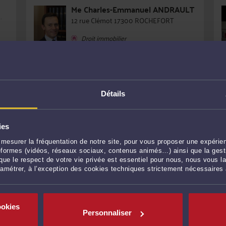
Me
Charles-Emmanuel ANDRAULT
12 rue Clémot 17300 ROCHEFORT
Droit immobilier
Détails
VOIR PROFIL
ies
Me
Blanche ROUXEL
mesurer la fréquentation de notre site, pour vous proposer une expérien
6 PLACE MARECHAL FOCH 17100
ateformes (vidéos, réseaux sociaux, contenus animés…) ainsi que la gesti
ue le respect de votre vie privée est essentiel pour nous, nous vous la
SAINTES
ramétrer, à l’exception des cookies techniques strictement nécessaires
Droit de la famille, des personnes et de
leur patrimoine
ookies
Personnaliser
VOIR PROFIL