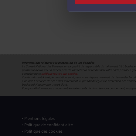
Informations relatives à la protection de vos données
Le Conseil National des Barreaux, en sa qualité de responsable du traitement (180 boulev
permettre de trouver un avocat près de vous et vous éviter de saisir votre code postal. La 
consulter notre
politique relative aux cookies.
Conformément à la réglementation en vigueur, vous disposez du droit de demander l'accès, la
juridique. L’exercice de ces droits s’effectuent, auprès du délégué à la protection des données, 
boulevard Haussmann, 75008 Paris.
Pour plus d’informations concernant les traitements de données vous concernant, vous po
Mentions légales
Politique de confidentialité
Politique des cookies