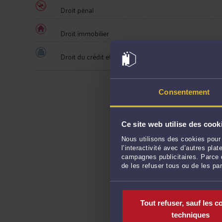
Droit pénal
Droit immobilier
Droit du crédit et de la consommation
Consentement
Ce site web utilise des cook
Nous utilisons des cookies pour 
l’interactivité avec d’autres pl
campagnes publicitaires. Parce q
de les refuser tous ou de les pa
Tout refuser, sauf les c
techniques