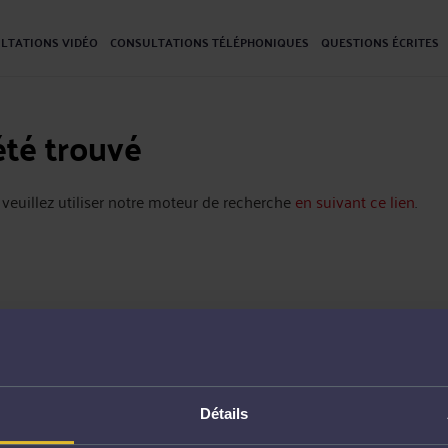
LTATIONS VIDÉO
CONSULTATIONS TÉLÉPHONIQUES
QUESTIONS ÉCRITES
été trouvé
 veuillez utiliser notre moteur de recherche
en suivant ce lien
.
Détails