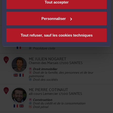
8
Tout accepter
Accepte les consultations vidéo
Droit immobilier
Droit de la famille, des personnes et de leur
patrimoine
Personnaliser
Droit pénal
ME THOMAS BRIDOUX
93 Cours National 17100 SAINTES
Tout refuser, sauf les cookies techniques
9
Construction
Droit du crédit et de la consommation
Procédure civile
ME JULIEN NOGARET
Chemin des Marsais 17100 SAINTES
Droit immobilier
Droit de la famille, des personnes et de leur
patrimoine
Droit des sociétés
10
ME PIERRE COTINAUT
48 cours Lemercier 17100 SAINTES
Construction
Droit du crédit et de la consommation
Droit pénal