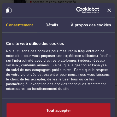
Accepte les consultations vidéo
Droit de l'arbitrage
Droit commercial, des affaires et de la concurrence
Droit des sociétés
Consentement
Détails
À propos des cookies
ME VALÉRIE FERRARINI
Quartier Milhaud 13120 GARDANNE
8
Accepte les consultations vidéo
Droit rural
Ce site web utilise des cookies
Droit des sociétés
Droit fiscal et droit douanier
Nous utilisons des cookies pour mesurer la fréquentation de
notre site, pour vous proposer une expérience utilisateur fondée
ME ROMAIN BOULIOU
sur l’interactivité avec d’autres plateformes (vidéos, réseaux
43 Quai Paul Boudet 53000 LAVAL
sociaux, contenus animés…) ainsi que la gestion et l’analyse
Droit rural
du suivi de nos campagnes publicitaires. Parce que le respect
Droit de la famille, des personnes et de leur
de votre vie privée est essentiel pour nous, nous vous laissons
patrimoine
9
Droit immobilier
le choix de les accepter, de les refuser tous ou de les
paramétrer, à l’exception des cookies techniques strictement
nécessaires au fonctionnement du site.
ME KARINE LEBRETON
679 Avenue de la République 59000 LILLE
Accepte les consultations vidéo
Droit commercial, des affaires et de la concurrence
Droit des associations et fondations
Tout accepter
Droit du numérique et des communications