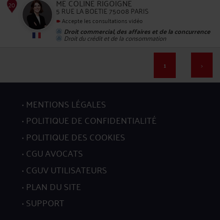
ME COLINE RIGOIGNE
5 RUE LA BOETIE 75008 PARIS
16
Accepte les consultations vidéo
Droit commercial, des affaires et de la concurrence
Droit du crédit et de la consommation
1
>
17
MENTIONS LÉGALES
POLITIQUE DE CONFIDENTIALITÉ
POLITIQUE DES COOKIES
CGU AVOCATS
CGUV UTILISATEURS
18
PLAN DU SITE
SUPPORT