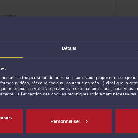
ncurrence
 patrimoine
Détails
ncurrence
n sociale
ies
mesurer la fréquentation de notre site, pour vous proposer une expérien
ateformes (vidéos, réseaux sociaux, contenus animés…) ainsi que la gesti
ue le respect de votre vie privée est essentiel pour nous, nous vous la
ramétrer, à l’exception des cookies techniques strictement nécessaires
esures d'exécution
ncurrence
ookies
Personnaliser
ES