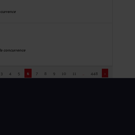
ncurrence
 la concurrence
3
4
5
6
7
8
9
10
11
...
448
>