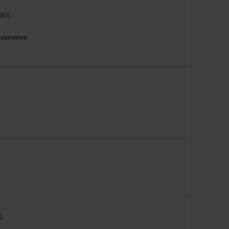
RIS
ncurrence
S