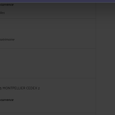
ncurrence
lles
 patrimoine
34965 MONTPELLIER CEDEX 2
ncurrence