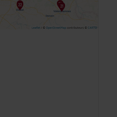
Leaflet
| ©
OpenStreetMap
contributeurs ©
CARTO