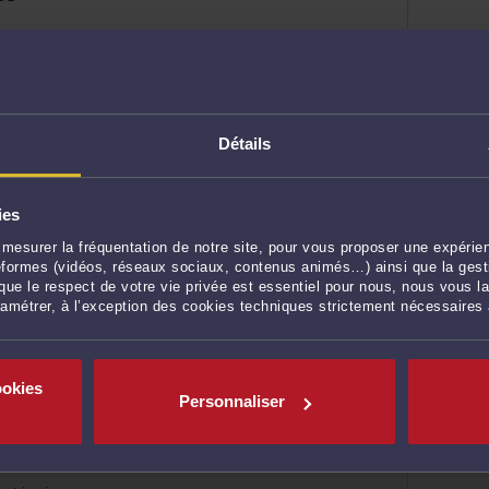
 patrimoine
cultés
 DOUAI CEDEX
Détails
 patrimoine
ies
mesurer la fréquentation de notre site, pour vous proposer une expérien
ateformes (vidéos, réseaux sociaux, contenus animés…) ainsi que la gesti
ue le respect de votre vie privée est essentiel pour nous, nous vous la
ramétrer, à l’exception des cookies techniques strictement nécessaires
ookies
Personnaliser