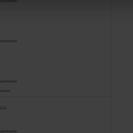
 patrimoine
 patrimoine
 patrimoine
urrence
OEUL
 patrimoine