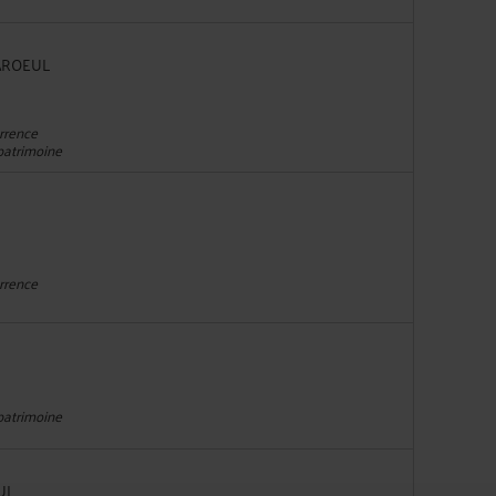
BAROEUL
urrence
 patrimoine
urrence
 patrimoine
UL