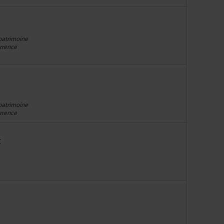
 patrimoine
urrence
 patrimoine
urrence
X