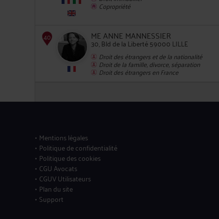
Copropriété
ME ANNE MANNESSIER
30, Bld de la Liberté 59000 LILLE
Droit des étrangers et de la nationalité
Droit de la famille, divorce, séparation
Droit des étrangers en France
36
Mentions légales
37
Politique de confidentialité
Politique des cookies
CGU Avocats
CGUV Utilisateurs
Plan du site
Support
38