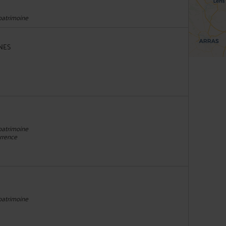
 patrimoine
NNES
 patrimoine
urrence
 patrimoine