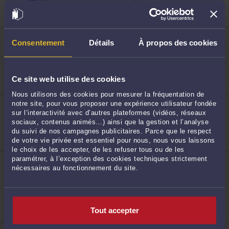
patrimoine
Droit du crédit et de la consommation
Droit immobilier
ME FRÉDÉRIQUE MAZUREK
Consentement
Détails
À propos des cookies
26 boulevard Sainte Barbe 59140 DUNKERQUE
88
Droit de la famille, des personnes et de leur
patrimoine
Droit des sociétés
Droit fiscal et droit douanier
Ce site web utilise des cookies
Nous utilisons des cookies pour mesurer la fréquentation de
ME SARAH CHABOU
notre site, pour vous proposer une expérience utilisateur fondée
3, rue Basse 59800 LILLE
sur l’interactivité avec d’autres plateformes (vidéos, réseaux
sociaux, contenus animés…) ainsi que la gestion et l’analyse
Droit de la famille, des personnes et de leur
patrimoine
du suivi de nos campagnes publicitaires. Parce que le respect
89
de votre vie privée est essentiel pour nous, nous vous laissons
le choix de les accepter, de les refuser tous ou de les
ME AUDREY FUNK
paramétrer, à l’exception des cookies techniques strictement
121, rue du 8 mai 1945 59650 VILLENEUVE D ASCQ
nécessaires au fonctionnement du site.
Accepte les consultations vidéo
Droit de la famille, des personnes et de leur
patrimoine
Droit commercial, des affaires et de la concurrence
Tout accepter
Procédure civile
90