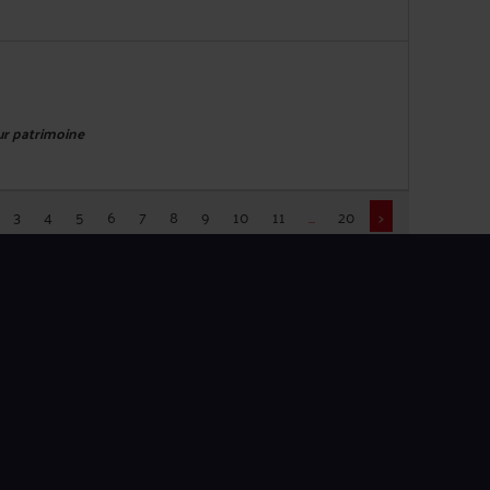
eur patrimoine
3
4
5
6
7
8
9
10
11
...
20
>