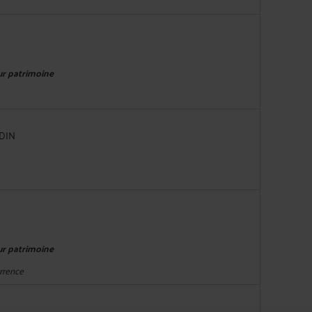
eur patrimoine
RDIN
eur patrimoine
urrence