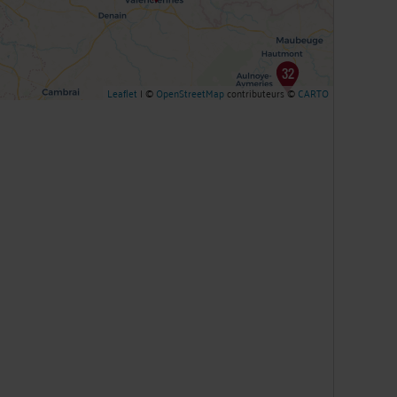
Leaflet
| ©
OpenStreetMap
contributeurs ©
CARTO