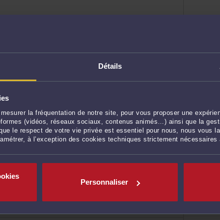
eur patrimoine
onnelles
Détails
eur patrimoine
urrence
ies
mesurer la fréquentation de notre site, pour vous proposer une expérien
ateformes (vidéos, réseaux sociaux, contenus animés…) ainsi que la gesti
ue le respect de votre vie privée est essentiel pour nous, nous vous la
ramétrer, à l’exception des cookies techniques strictement nécessaires
eur patrimoine
ookies
S SUR HELPE
Personnaliser
eur patrimoine