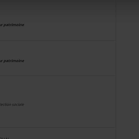
eur patrimoine
eur patrimoine
tection sociale
OUAI