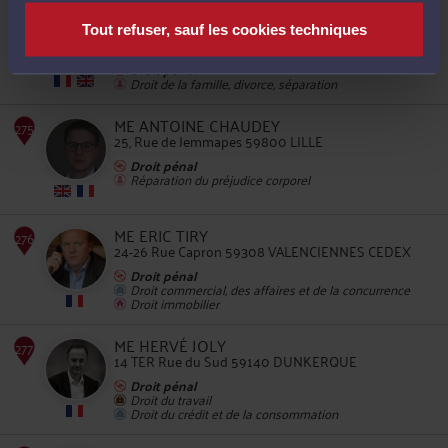
ME ANTOINE BERTHE
76, rue de l'Espérance 59800 LILLE
Tout refuser, sauf les cookies techniques
271
Droit des étrangers et de la nationalité
Droit pénal
Droit de la famille, divorce, séparation
ME ANTOINE CHAUDEY
25, Rue de Jemmapes 59800 LILLE
Droit pénal
Réparation du préjudice corporel
272
ME ERIC TIRY
24-26 Rue Capron 59308 VALENCIENNES CEDEX
Droit pénal
Droit commercial, des affaires et de la concurrence
Droit immobilier
273
ME HERVÉ JOLY
14 TER Rue du Sud 59140 DUNKERQUE
Droit pénal
Droit du travail
Droit du crédit et de la consommation