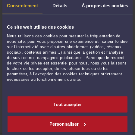
ME ANTOINE LECORNET
Consentement
Détails
À propos des cookies
20, rue des Vicaires 59000 LILLE
Droit pénal des affaires
268
Droit pénal général
Droit de la presse
Ce site web utilise des cookies
ME SABRINA BECHIR
Nous utilisons des cookies pour mesurer la fréquentation de
229 rue Solférino 59000 LILLE
notre site, pour vous proposer une expérience utilisateur fondée
Accepte les consultations vidéo
sur l’interactivité avec d’autres plateformes (vidéos, réseaux
Droit des étrangers et de la nationalité
sociaux, contenus animés…) ainsi que la gestion et l’analyse
Droit public
du suivi de nos campagnes publicitaires. Parce que le respect
Fonction publique
269
de votre vie privée est essentiel pour nous, nous vous laissons
le choix de les accepter, de les refuser tous ou de les
ME MARIE CUILLIEZ
paramétrer, à l’exception des cookies techniques strictement
19, Avenue Simone 59110 LA MADELEINE
nécessaires au fonctionnement du site.
Droit pénal
270
Tout accepter
ME AURORE PONSONNAILLE
Immeuble Crystal 59777 EURALILLE
Droit pénal
Droit commercial, des affaires et de la concurrence
Personnaliser
Droit du dommage corporel