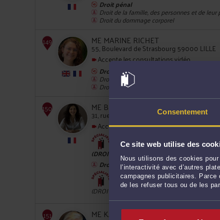
Droit pénal
Droit de la famille, des personnes et de leur
Droit du dommage corporel
147
ME MARINE RICHET
55, Boulevard de Strasbourg 59000 LILLE
Accepte les consultations vidéo
Droit pénal
Droit du dommage corporel
Droit de la famille, des personnes et de leur
ME BRIGITTE KARILA
Consentement
31, rue Faidherbe 59000 LILLE
Accepte les consultations vidéo
148
Droit pénal
Ce site web utilise des cook
(DROIT DES MINEURS)
Nous utilisons des cookies pour 
Droit des étrangers et de la nationalité
l’interactivité avec d’autres pl
Droit de la famille, des personnes et d
campagnes publicitaires. Parce q
de les refuser tous ou de les pa
(DROIT DES MINEURS)
ME KATYA BIDET
149