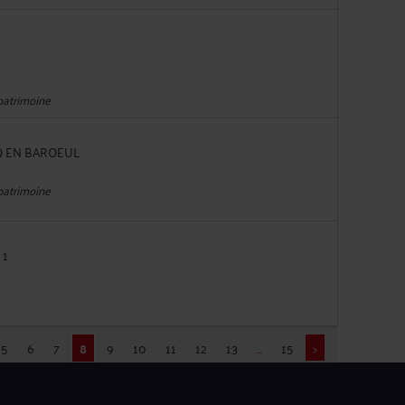
 patrimoine
CQ EN BAROEUL
 patrimoine
 1
5
6
7
8
9
10
11
12
13
...
15
>