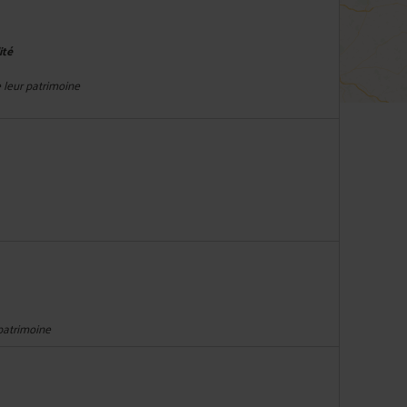
ité
e leur patrimoine
 patrimoine