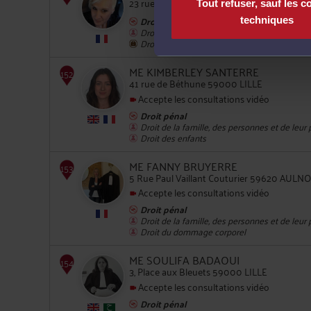
23 rue du Docteur Louis Lemaire 59140 
Tout refuser, sauf les c
Droit pénal
techniques
Droit de la famille, des personnes et de leur
Droit du travail
ME KIMBERLEY SANTERRE
41 rue de Béthune 59000 LILLE
Accepte les consultations vidéo
150
Droit pénal
Droit de la famille, des personnes et de leur
Droit des enfants
ME FANNY BRUYERRE
5 Rue Paul Vaillant Couturier 59620 AUL
Accepte les consultations vidéo
Droit pénal
Droit de la famille, des personnes et de leur
Droit du dommage corporel
ME SOULIFA BADAOUI
3, Place aux Bleuets 59000 LILLE
Accepte les consultations vidéo
151
Droit pénal