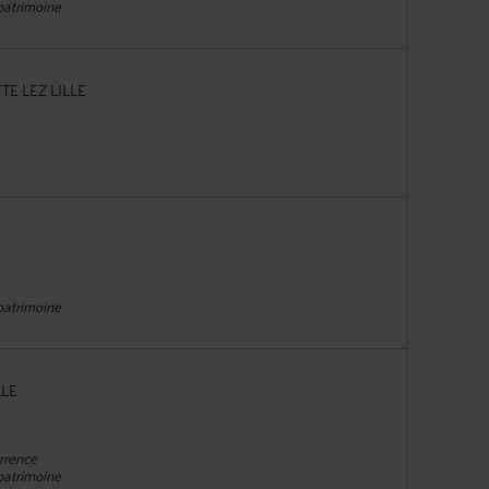
 patrimoine
TTE LEZ LILLE
 patrimoine
LLE
urrence
 patrimoine