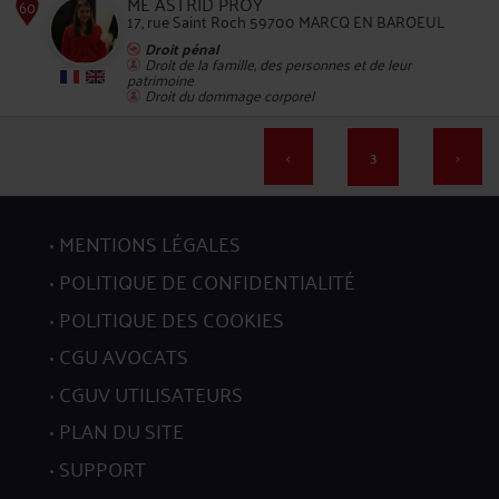
ME ASTRID PROY
17, rue Saint Roch 59700 MARCQ EN BAROEUL
Droit pénal
56
Droit de la famille, des personnes et de leur
patrimoine
Droit du dommage corporel
<
3
>
MENTIONS LÉGALES
57
POLITIQUE DE CONFIDENTIALITÉ
POLITIQUE DES COOKIES
CGU AVOCATS
CGUV UTILISATEURS
PLAN DU SITE
58
SUPPORT