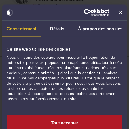
Droit pénal
Droit des étrangers et de la nationalité
Droit international et de l'Union européenne
ME JUSTINE LOCURATOLO
28 place du Neuf Bourg 59300 VALENCIENNES
Consentement
Détails
À propos des cookies
48
Accepte les consultations vidéo
Droit pénal
Droit du dommage corporel
Droit des enfants
Ce site web utilise des cookies
Nous utilisons des cookies pour mesurer la fréquentation de
ME NATHALIE GARBUIO
notre site, pour vous proposer une expérience utilisateur fondée
188 avenue Anatole France 59410 ANZIN
sur l’interactivité avec d’autres plateformes (vidéos, réseaux
Droit pénal
sociaux, contenus animés…) ainsi que la gestion et l’analyse
Droit du travail
du suivi de nos campagnes publicitaires. Parce que le respect
Droit de la famille, des personnes et de leur
49
de votre vie privée est essentiel pour nous, nous vous laissons
patrimoine
le choix de les accepter, de les refuser tous ou de les
paramétrer, à l’exception des cookies techniques strictement
ME BÉLINDA BOUBAKER
nécessaires au fonctionnement du site.
82, rue Alphonse Mercier 59800 LILLE
Droit pénal
Droit routier et de la circulation routière
Droit des étrangers et de la nationalité
Tout accepter
50