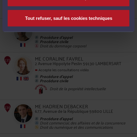
Procédure civile
Procédure d'appel
Droit du dommage corporel
Tout refuser, sauf les cookies techniques
ME SOPHIE ANDRIES
20 rue Nationale 59522 HAZEBROUCK
Procédure d'appel
131
Procédure civile
Droit du dommage corporel
ME CORALINE FAVREL
2 Avenue Hippolyte Peslin 59130 LAMBERSART
Accepte les consultations vidéo
Procédure d'appel
Procédure civile
132
Droit de la propriété intellectuelle
ME HADRIEN DEBACKER
677, Avenue de la République 59800 LILLE
Procédure d'appel
Droit commercial, des affaires et de la concurrence
133
Droit du numérique et des communications