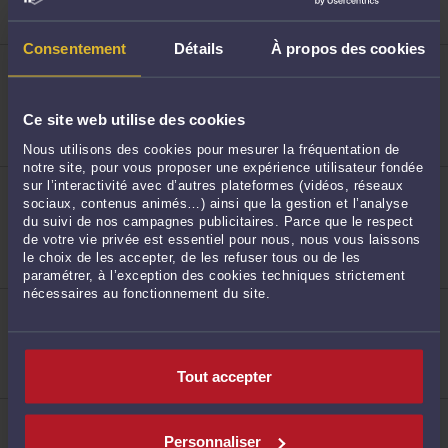
patrimoine
Droit du crédit et de la consommation
Consentement
Détails
À propos des cookies
ME GAËLLE LE ROC'H
128
176 Avenue de la République 59110 LA MADELEINE
Procédure civile
Procédure d'appel
Ce site web utilise des cookies
Droit de la famille, des personnes et de leur
patrimoine
Nous utilisons des cookies pour mesurer la fréquentation de
notre site, pour vous proposer une expérience utilisateur fondée
ME SÉBASTIEN VERMERSCH
sur l’interactivité avec d’autres plateformes (vidéos, réseaux
15 Avenue Jean Lebas 59100 ROUBAIX
sociaux, contenus animés…) ainsi que la gestion et l’analyse
du suivi de nos campagnes publicitaires. Parce que le respect
Procédure civile
Droit du crédit et de la consommation
de votre vie privée est essentiel pour nous, nous vous laissons
129
Droit de la famille, des personnes et de leur
le choix de les accepter, de les refuser tous ou de les
patrimoine
paramétrer, à l’exception des cookies techniques strictement
nécessaires au fonctionnement du site.
ME EMILY TAHON
20 Rue des Tours 59000 LILLE
Procédure civile
Droit du travail
Droit commercial, des affaires et de la concurrence
Tout accepter
ME MARINE BOULANGER
130
30 Boulevard de la Liberté 59800 LILLE
Personnaliser