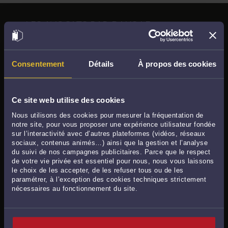
LES AVOCATS PAR DANS LE
DÉPARTEMENT DU NORD
Lille (59) :
419 avocats référencés
Consentement
Détails
À propos des cookies
Valenciennes (59) :
67 avocats référencés
929
Roubaix (59) :
62 avocats référencés
La Madeleine (59) :
54 avocats référencés
Ce site web utilise des cookies
Douai (59) :
52 avocats référencés
Nous utilisons des cookies pour mesurer la fréquentation de
Marcq-en-Baroeul (59) :
49 avocats référencés
notre site, pour vous proposer une expérience utilisateur fondée
Tourcoing (59) :
40 avocats référencés
sur l’interactivité avec d’autres plateformes (vidéos, réseaux
sociaux, contenus animés…) ainsi que la gestion et l’analyse
Comines (59) :
3 avocats référencés
du suivi de nos campagnes publicitaires. Parce que le respect
Saint-Andre-lez-Lille (59) :
3 avocats référencés
de votre vie privée est essentiel pour nous, nous vous laissons
Croix (59) :
2 avocats référencés
le choix de les accepter, de les refuser tous ou de les
paramétrer, à l’exception des cookies techniques strictement
Hem (59) :
2 avocats référencés
nécessaires au fonctionnement du site.
Loos (59) :
2 avocats référencés
Mons-en-Baroeul (59) :
2 avocats référencés
Ronchin (59) :
2 avocats référencés