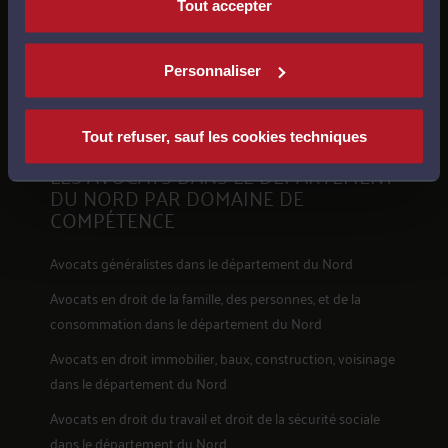
Tout accepter
Voir la liste complète des villes
Personnaliser
Tout refuser, sauf les cookies techniques
LES AVOCATS DANS LE DÉPARTEMENT
DU NORD PAR DOMAINE DE
COMPÉTENCE
Avocats généralistes dans le département du Nord
Avocats en
droit de la famille, des personnes, et de la
consommation
dans le département du Nord
Avocats en
droit immobilier, baux, construction, voisinage
dans le département du Nord
Avocats en
droit du travail et droit de la sécurité sociale
dans le département du Nord