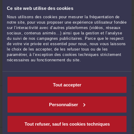
patrimoine
Réparation du préjudice corporel
Ce site web utilise des cookies
Droit du travail
193
Nous utilisons des cookies pour mesurer la fréquentation de
ME PHILIPPE CAMPS
notre site, pour vous proposer une expérience utilisateur fondée
505 avenue de Rome 83500 LA SEYNE SUR MER
sur l’interactivité avec d’autres plateformes (vidéos, réseaux
Réparation du préjudice corporel
sociaux, contenus animés…) ainsi que la gestion et l’analyse
du suivi de nos campagnes publicitaires. Parce que le respect
de votre vie privée est essentiel pour nous, nous vous laissons
le choix de les accepter, de les refuser tous ou de les
ME LAURELINE AUBOURG-BASTIANI
paramétrer, à l’exception des cookies techniques strictement
9 Allées d'Azémar 83300 DRAGUIGNAN
nécessaires au fonctionnement du site.
194
Accepte les consultations vidéo
Droit de la famille, divorce, séparation
Droit du dommage corporel
Droit immobilier
Tout accepter
ME ELODIE CHAPUIS
26 rue Victor Clappier 83000 TOULON
Accepte les consultations vidéo
Personnaliser
195
Droit de la famille, des personnes et de leur
patrimoine
Droit du dommage corporel
Droit pénal
Tout refuser, sauf les cookies techniques
ME DOROTHÉE LEBRETON