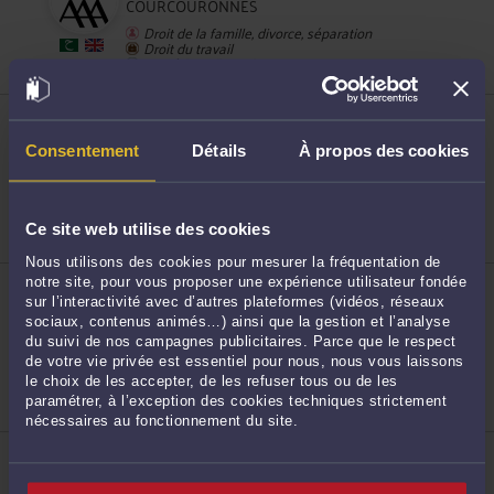
COURCOURONNES
Droit de la famille, divorce, séparation
47
Droit du travail
Procédure d'appel
ME LOVY MOISSAGA
5 Boulevard de l'Europe 91000 EVRY
COURCOURONNES
Consentement
Détails
À propos des cookies
Accepte les consultations vidéo
48
Procédure civile
Droit de la famille, des personnes et de leur
patrimoine
Ce site web utilise des cookies
Droit du travail
Nous utilisons des cookies pour mesurer la fréquentation de
ME SOPHIE DELMAS
notre site, pour vous proposer une expérience utilisateur fondée
13 Rue des Mazières 91000 EVRY
sur l’interactivité avec d’autres plateformes (vidéos, réseaux
COURCOURONNES
sociaux, contenus animés…) ainsi que la gestion et l’analyse
49
Accepte les consultations vidéo
du suivi de nos campagnes publicitaires. Parce que le respect
Droit pénal général
de votre vie privée est essentiel pour nous, nous vous laissons
Droit de la famille, des personnes et de leur
le choix de les accepter, de les refuser tous ou de les
patrimoine
paramétrer, à l’exception des cookies techniques strictement
Droit pénal
nécessaires au fonctionnement du site.
ME NICOLAS THOMAS-COLLOMBIER
45 Boulevard Bara 91120 PALAISEAU