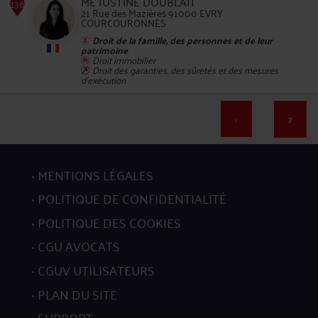
ME JUSTINE DOUBLAIT
21 Rue des Mazières 91000 EVRY
COURCOURONNES
Droit de la famille, des personnes et de leur
patrimoine
Droit immobilier
133
Droit des garanties, des sûretés et des mesures
d'exécution
<
7
MENTIONS LÉGALES
134
POLITIQUE DE CONFIDENTIALITÉ
POLITIQUE DES COOKIES
CGU AVOCATS
CGUV UTILISATEURS
PLAN DU SITE
135
SUPPORT