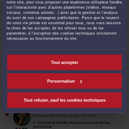
notre site, pour vous proposer une expérience utilisateur fondée
Accepte les consultations vidéo
sur l’interactivité avec d’autres plateformes (vidéos, réseaux
Droit de la famille, des personnes et de leur
sociaux, contenus animés…) ainsi que la gestion et l’analyse
patrimoine
du suivi de nos campagnes publicitaires. Parce que le respect
Droit du crédit et de la consommation
Droit pénal
de votre vie privée est essentiel pour nous, nous vous laissons
le choix de les accepter, de les refuser tous ou de les
paramétrer, à l’exception des cookies techniques strictement
ME AMINA OKBA
nécessaires au fonctionnement du site.
53 Rue Monttessuy 91260 JUVISY SUR ORGE
128
Accepte les consultations vidéo
Droit de la famille, des personnes et de leur
patrimoine
Droit des sociétés
Tout accepter
ME HIND BELFEROUM
5 Boulevard de l'Europe 91000 EVRY
COURCOURONNES
Personnaliser
Droit de la famille, des personnes et de leur
129
patrimoine
Droit de la santé
Droit du dommage corporel
Tout refuser, sauf les cookies techniques
ME DOMINIQUE DEBUT
6 Avenue des Andes 91940 LES ULIS
Droit de la famille, des personnes et de leur
patrimoine