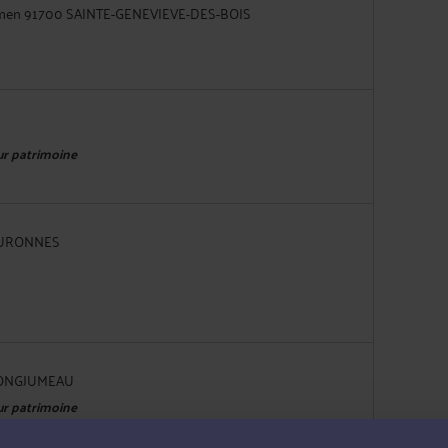
emen 91700 SAINTE-GENEVIEVE-DES-BOIS
eur patrimoine
COURONNES
0 LONGJUMEAU
eur patrimoine