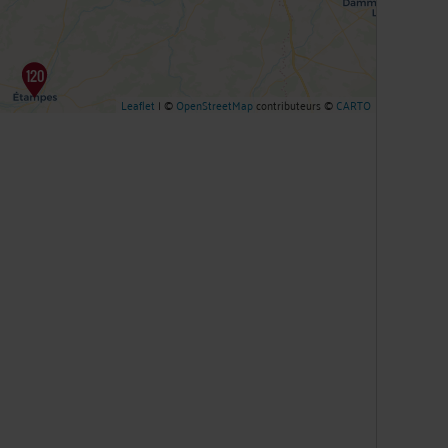
Leaflet
| ©
OpenStreetMap
contributeurs ©
CARTO