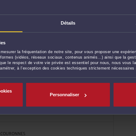
Y COURCOURONNES
Détails
eur patrimoine
ies
mesurer la fréquentation de notre site, pour vous proposer une expérien
COURONNES
ateformes (vidéos, réseaux sociaux, contenus animés…) ainsi que la gesti
ue le respect de votre vie privée est essentiel pour nous, nous vous la
eur patrimoine
ramétrer, à l’exception des cookies techniques strictement nécessaires
COURONNES
ookies
Personnaliser
eur patrimoine
OURCOURONNES