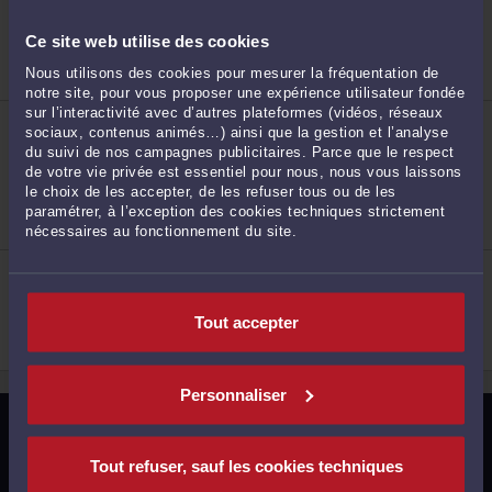
992 rue Augustin Fresnel 76230 BOIS GUILLAUME
Accepte les consultations vidéo
Ce site web utilise des cookies
Droit du crédit et de la consommation
Droit de la propriété intellectuelle
Nous utilisons des cookies pour mesurer la fréquentation de
Droit commercial, des affaires et de la concurrence
notre site, pour vous proposer une expérience utilisateur fondée
2
sur l’interactivité avec d’autres plateformes (vidéos, réseaux
ME AURÉLIEN BECHE
sociaux, contenus animés…) ainsi que la gestion et l’analyse
121 ancienne route de Darnétal 76230 BOIS
GUILLAUME
du suivi de nos campagnes publicitaires. Parce que le respect
de votre vie privée est essentiel pour nous, nous vous laissons
Droit de la famille, des personnes et de leur
le choix de les accepter, de les refuser tous ou de les
patrimoine
Procédure civile
paramétrer, à l’exception des cookies techniques strictement
Baux ruraux et entreprise agricole
nécessaires au fonctionnement du site.
ME ISABELLE DE THIER
3
1649 chemin de Clères 76230 BOIS GUILLAUME
Droit de la famille, des personnes et de leur
Tout accepter
patrimoine
Personnaliser
MENTIONS LÉGALES
4
Tout refuser, sauf les cookies techniques
POLITIQUE DE CONFIDENTIALITÉ