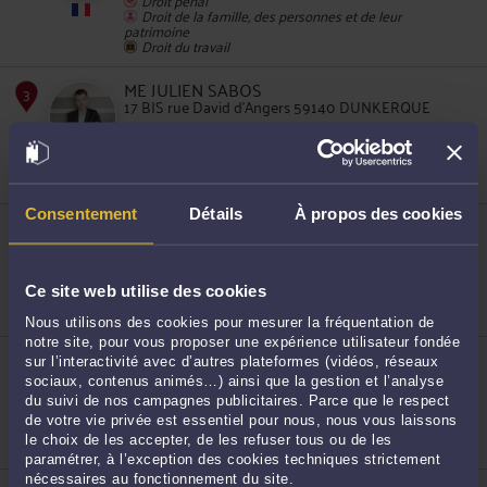
Droit de la famille, des personnes et de leur
patrimoine
2
Droit du travail
ME JULIEN SABOS
17 BIS rue David d'Angers 59140 DUNKERQUE
Accepte les consultations vidéo
Droit immobilier
Droit du crédit et de la consommation
Droit commercial, des affaires et de la concurrence
Consentement
Détails
À propos des cookies
ME CHARLOTTE CATRIX
3
42 Rue du Sud 59376 DUNKERQUE CEDEX 1
Droit de la famille, des personnes et de leur
patrimoine
Ce site web utilise des cookies
Droit pénal
Droit du dommage corporel
Nous utilisons des cookies pour mesurer la fréquentation de
notre site, pour vous proposer une expérience utilisateur fondée
ME ISABELLE MASAY
sur l’interactivité avec d’autres plateformes (vidéos, réseaux
7 rue de soubise 59140 DUNKERQUE
sociaux, contenus animés…) ainsi que la gestion et l’analyse
Droit pénal
4
du suivi de nos campagnes publicitaires. Parce que le respect
Droit rural
de votre vie privée est essentiel pour nous, nous vous laissons
Droit de la famille, des personnes et de leur
le choix de les accepter, de les refuser tous ou de les
patrimoine
paramétrer, à l’exception des cookies techniques strictement
nécessaires au fonctionnement du site.