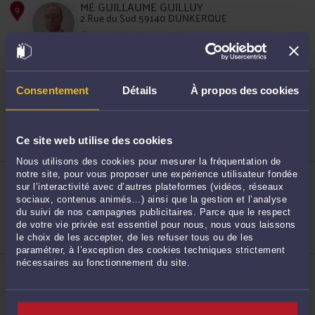
ME GUILLAUME GUILLUY
7
2 Rue du Sud 59140 DUNKERQUE
Droit du crédit et de la consommation
Droit pénal
Droit immobilier
ME FRÉDÉRIQUE MAZUREK
Consentement
Détails
À propos des cookies
26 boulevard Sainte Barbe 59140 DUNKERQUE
Droit de la famille, des personnes et de leur
patrimoine
8
Droit des sociétés
Droit fiscal et droit douanier
Ce site web utilise des cookies
Nous utilisons des cookies pour mesurer la fréquentation de
ME JACQUES-LOUIS COLOMBANI
notre site, pour vous proposer une expérience utilisateur fondée
4 rue Albert 1er 59140 DUNKERQUE
sur l’interactivité avec d’autres plateformes (vidéos, réseaux
sociaux, contenus animés…) ainsi que la gestion et l’analyse
Accepte les consultations vidéo
du suivi de nos campagnes publicitaires. Parce que le respect
Droit du crédit et de la consommation
Droit de la famille, divorce, séparation
de votre vie privée est essentiel pour nous, nous vous laissons
Responsabilité civile
le choix de les accepter, de les refuser tous ou de les
9
paramétrer, à l’exception des cookies techniques strictement
nécessaires au fonctionnement du site.
ME MARION POULLAIN
25 Rue Alfred Dumont 59140 DUNKERQUE
Accepte les consultations vidéo
Droit de la famille, des personnes et de leur