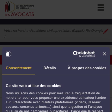
Votre recherche :
Procédure civile, procédure d'appel / Ris-Orangis
2
avocats correspondant à vos critères
Voir les avocats sur une carte
Consentement
Détails
À propos des cookies
ME STÉPHANE DA CUNHA
16 Place Jacques Brel 91130 RIS ORANGIS
Procédure civile
Droit commercial, des affaires et de la concurrence
Ce site web utilise des cookies
Droit immobilier
1
Nous utilisons des cookies pour mesurer la fréquentation de
notre site, pour vous proposer une expérience utilisateur fondée
ME JENNIFER POIRRET
sur l’interactivité avec d’autres plateformes (vidéos, réseaux
16 Place Jacques Brel 91130 RIS-ORANGIS
sociaux, contenus animés…) ainsi que la gestion et l’analyse
Accepte les consultations vidéo
du suivi de nos campagnes publicitaires. Parce que le respect