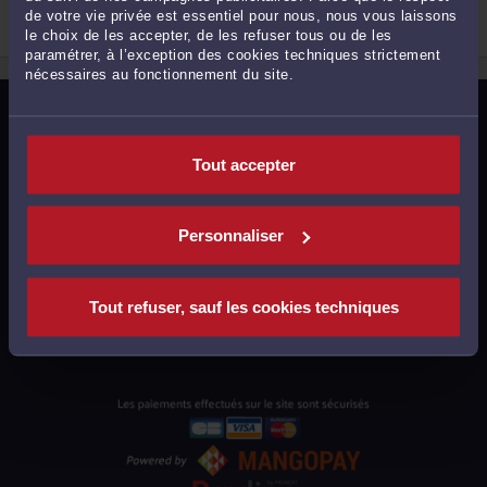
de votre vie privée est essentiel pour nous, nous vous laissons
Procédure civile
Droit immobilier
le choix de les accepter, de les refuser tous ou de les
paramétrer, à l’exception des cookies techniques strictement
2
nécessaires au fonctionnement du site.
MENTIONS LÉGALES
POLITIQUE DE CONFIDENTIALITÉ
Tout accepter
POLITIQUE DES COOKIES
CGU AVOCATS
Personnaliser
CGUV UTILISATEURS
PLAN DU SITE
Tout refuser, sauf les cookies techniques
SUPPORT