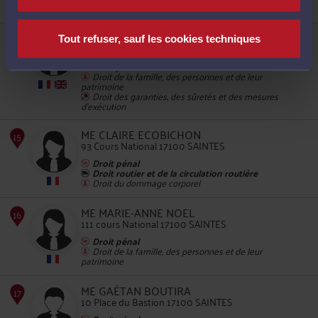
Droit du dommage corporel
ME REBECCA REMOND
11
Tout refuser, sauf les cookies techniques
77 Cours National 17100 SAINTES
Droit pénal
Droit de la famille, des personnes et de leur
patrimoine
Droit des garanties, des sûretés et des mesures
d'exécution
ME CLAIRE ECOBICHON
93 Cours National 17100 SAINTES
12
Droit pénal
Droit routier et de la circulation routière
Droit du dommage corporel
ME MARIE-ANNE NOEL
111 cours National 17100 SAINTES
Droit pénal
Droit de la famille, des personnes et de leur
13
patrimoine
ME GAÉTAN BOUTIRA
10 Place du Bastion 17100 SAINTES