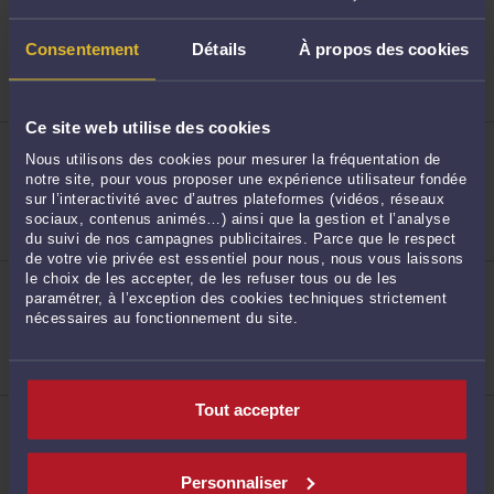
ME CLAIRE LEGWINSKI
28 Cours Reverseaux 17100 SAINTES
8
Accepte les consultations vidéo
Consentement
Détails
À propos des cookies
Droit routier et de la circulation routière
Droit pénal
Droit des enfants
Ce site web utilise des cookies
ME JOHANNE MELCARE
6 rue Saint Pallais 17100 SAINTES
Nous utilisons des cookies pour mesurer la fréquentation de
notre site, pour vous proposer une expérience utilisateur fondée
Accepte les consultations vidéo
sur l’interactivité avec d’autres plateformes (vidéos, réseaux
Droit routier et de la circulation routière
Droit pénal
sociaux, contenus animés…) ainsi que la gestion et l’analyse
9
Droit du travail
du suivi de nos campagnes publicitaires. Parce que le respect
de votre vie privée est essentiel pour nous, nous vous laissons
ME JULIEN NOGARET
le choix de les accepter, de les refuser tous ou de les
Chemin des Marsais 17100 SAINTES
paramétrer, à l’exception des cookies techniques strictement
nécessaires au fonctionnement du site.
Droit pénal
Droit routier et de la circulation routière
Droit de la famille, des personnes et de leur
patrimoine
10
Tout accepter
ME STÉPHANIE BRIN
1 Rue Saint Vivien 17100 SAINTES
Droit pénal
Droit de la famille, des personnes et de leur
Personnaliser
patrimoine