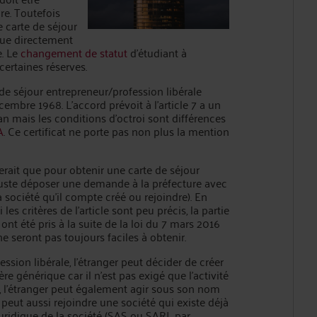
re. Toutefois
e carte de séjour
enue directement
e. Le
changement de statut
d’étudiant à
certaines réserves.
 de séjour entrepreneur/profession libérale
embre 1968. L’accord prévoit à l’article 7 a un
 an mais les conditions d’octroi sont différences
A
. Ce certificat ne porte pas non plus la mention
erait que pour obtenir une carte de séjour
 juste déposer une demande à la préfecture avec
 société qu’il compte créé ou rejoindre). En
i les critères de l’article sont peu précis, la partie
nt été pris à la suite de la loi du 7 mars 2016
e seront pas toujours faciles à obtenir.
ssion libérale, l’étranger peut décider de créer
ère générique car il n’est pas exigé que l’activité
é, l’étranger peut également agir sous son nom
peut aussi rejoindre une société qui existe déjà
juridique de la société (SAS ou SARL par