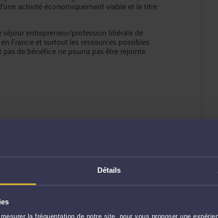
e d’une activité économiquement viable et le titre
e séjour entrepreneur/profession libérale de
en France et surtout les ressources possibles
t pas de bénéfice ne pourra pas être rejointe
Détails
ENVOYER
ies
mesurer la fréquentation de notre site, pour vous proposer une expérien