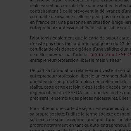
réalisée soit au consulat de France soit en Préfectu
contrairement à celle prévoyant la délivrance d’un
en qualité de « salarié », elle ne peut pas être obt
en France par une personne en situation irrégulièr
entrepreneur/profession libérale est possible sous 
J’ajouterais également que la carte de séjour carte
n’existe pas dans l’accord franco-algérien du 27 déc
certificat de résidence algérien d’une validité d’un
de celles prévues par l’article
L313-10 3° du CESED
entrepreneur/profession libérale mais visiteur.
De part sa formulation relativement vaste, il sembl
entrepreneur/profession libérale un étranger doit
une idée de son projet (ou plus concrètement de la
réalité, cette carte est loin d’être facile d’accès car s
réglementaire du CESEDA ainsi que les arrêtés qui o
précisent l’ensemble des pièces nécessaires. Elles n
Pour obtenir une carte de séjour entrepreneur/profe
sa propre société. J’utilise le terme société de mani
soit exercée sous le régime juridique d’une sociét
propre notamment en tant qu’auto-entrepreneur. Il 
comme associé de la structure. Ici aussi la nature 