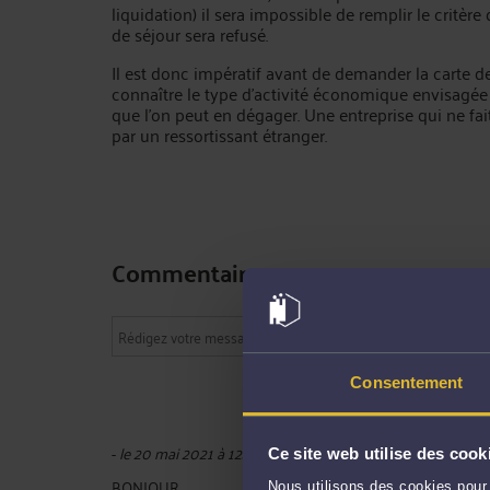
liquidation) il sera impossible de remplir le critèr
de séjour sera refusé.
Il est donc impératif avant de demander la carte d
connaître le type d’activité économique envisagée 
que l’on peut en dégager. Une entreprise qui ne fai
par un ressortissant étranger.
Commentaires
Consentement
-
le 20 mai 2021 à 12:21
Ce site web utilise des cook
BONJOUR
Nous utilisons des cookies pour 