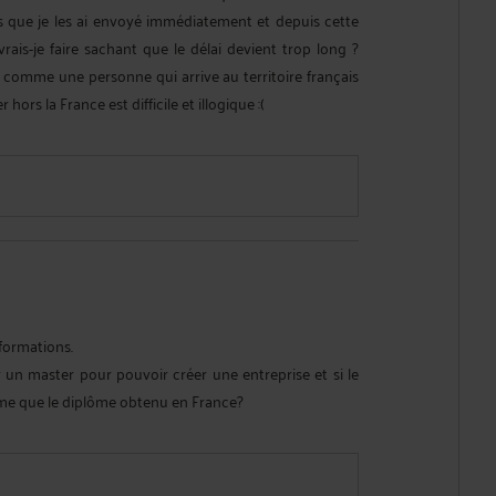
ue je les ai envoyé immédiatement et depuis cette
rais-je faire sachant que le délai devient trop long ?
ns comme une personne qui arrive au territoire français
ors la France est difficile et illogique :(
formations.
ir un master pour pouvoir créer une entreprise et si le
même que le diplôme obtenu en France?