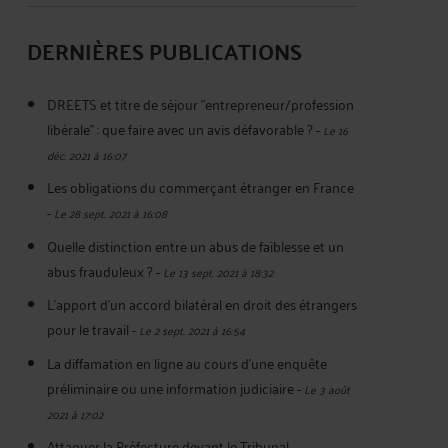
DERNIÈRES PUBLICATIONS
DREETS et titre de séjour "entrepreneur/profession
libérale" : que faire avec un avis défavorable ?
-
Le 16
déc. 2021 à 16:07
Les obligations du commerçant étranger en France
-
Le 28 sept. 2021 à 16:08
Quelle distinction entre un abus de faiblesse et un
abus frauduleux ?
-
Le 13 sept. 2021 à 18:32
L'apport d'un accord bilatéral en droit des étrangers
pour le travail
-
Le 2 sept. 2021 à 16:54
La diffamation en ligne au cours d'une enquête
préliminaire ou une information judiciaire
-
Le 3 août
2021 à 17:02
Attaquer la Préfecture devant le Tribunal