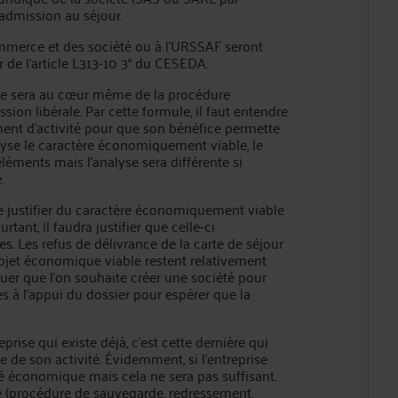
admission au séjour.
mmerce et des société ou à l’URSSAF seront
r de l’article L313-10 3° du CESEDA.
se sera au cœur même de la procédure
sion libérale. Par cette formule, il faut entendre
mment d’activité pour que son bénéfice permette
lyse le caractère économiquement viable, le
léments mais l’analyse sera différente si
.
 de justifier du caractère économiquement viable
rtant, il faudra justifier que celle-ci
s. Les refus de délivrance de la carte de séjour
rojet économique viable restent relativement
liquer que l’on souhaite créer une société pour
ves à l’appui du dossier pour espérer que la
prise qui existe déjà, c’est cette dernière qui
 de son activité. Évidemment, si l’entreprise
té économique mais cela ne sera pas suffisant.
lté (procédure de sauvegarde, redressement,