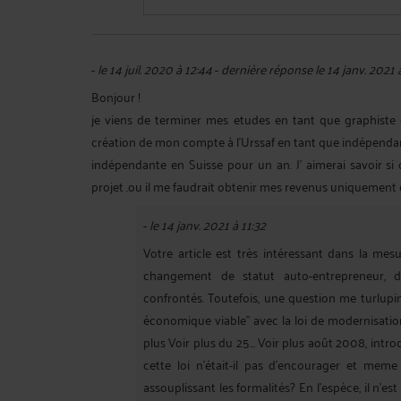
-
le 14 juil. 2020 à 12:44
-
dernière réponse le 14 janv. 2021 
Bonjour !
je viens de terminer mes etudes en tant que graphiste 
création de mon compte à l'Urssaf en tant que indépendant 
indépendante en Suisse pour un an. J' aimerai savoir si 
projet .ou il me faudrait obtenir mes revenus uniquement 
-
le 14 janv. 2021 à 11:32
Votre article est très intéressant dans la mes
changement de statut auto-entrepreneur,
confrontés. Toutefois, une question me turlupin
économique viable" avec la loi de modernisation éco
plus Voir plus du 25... Voir plus août 2008, intro
cette loi n'était-il pas d'encourager et meme
assouplissant les formalités? En l'espèce, il n'es