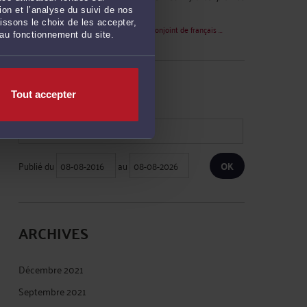
contre le préfet de Angers , est ... »
on et l’analyse du suivi de nos
issons le choix de les accepter,
Le 5 avril 2023 à 13:26
sur
Refus de visa conjoint de français ...
 au fonctionnement du site.
RECHERCHE
Tout accepter
Publié du
au
ARCHIVES
Décembre 2021
Septembre 2021