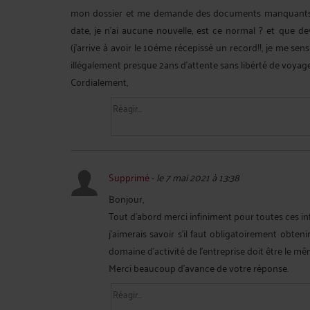
mon dossier et me demande des documents manquants q
date, je n'ai aucune nouvelle, est ce normal ? et que dev
(j'arrive à avoir le 10éme récepissé un record!!, je me se
illégalement presque 2ans d'attente sans libérté de voyager h
Cordialement,
Supprimé
-
le 7 mai 2021 à 13:38
Bonjour,
Tout d'abord merci infiniment pour toutes ces in
j'aimerais savoir s'il faut obligatoirement obten
domaine d'activité de l'entreprise doit être le 
Merci beaucoup d'avance de votre réponse.