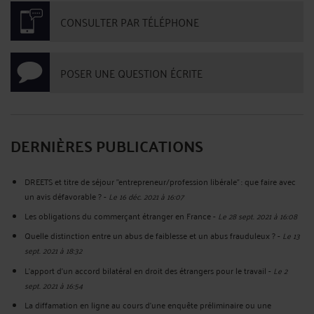
CONSULTER PAR TÉLÉPHONE
POSER UNE QUESTION ÉCRITE
DERNIÈRES PUBLICATIONS
DREETS et titre de séjour "entrepreneur/profession libérale" : que faire avec
un avis défavorable ?
-
Le 16 déc. 2021 à 16:07
Les obligations du commerçant étranger en France
-
Le 28 sept. 2021 à 16:08
Quelle distinction entre un abus de faiblesse et un abus frauduleux ?
-
Le 13
sept. 2021 à 18:32
L'apport d'un accord bilatéral en droit des étrangers pour le travail
-
Le 2
sept. 2021 à 16:54
La diffamation en ligne au cours d'une enquête préliminaire ou une