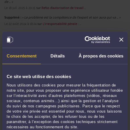
de ... »
Le 18 juil. 2025 à 20:15
sur
Refus d’autorisation de travail ...
Supprimé :
« Le problème est la compétence de l'expert et son aura qui va ... »
Le 22 août 2024 à 18:24
sur
L'irresponsabilité pénale : ...
Supprimé :
« bonjour, je voudrais anuller mon RDV car jai recu mon act de
naissance , ... »
Le 29 janv. 2024 à 13:38
sur
DREETS et titre de séjour ...
Compte supprimé :
« Je suis un enfant mineur de 16 ans et j'ai 10 ans de
Consentement
Détails
À propos des cookies
protection en ... »
Le 13 juil. 2023 à 17:04
sur
Le regroupement familial pour ...
Ce site web utilise des cookies
Supprimé :
« Bonjour maître je veux porté plainte contre le préfet de Angers , est
... »
Nous utilisons des cookies pour mesurer la fréquentation de
Le 5 avril 2023 à 13:26
sur
Refus de visa conjoint de français ...
notre site, pour vous proposer une expérience utilisateur fondée
sur l’interactivité avec d’autres plateformes (vidéos, réseaux
sociaux, contenus animés…) ainsi que la gestion et l’analyse
du suivi de nos campagnes publicitaires. Parce que le respect
de votre vie privée est essentiel pour nous, nous vous laissons
RECHERCHE
le choix de les accepter, de les refuser tous ou de les
paramétrer, à l’exception des cookies techniques strictement
nécessaires au fonctionnement du site.