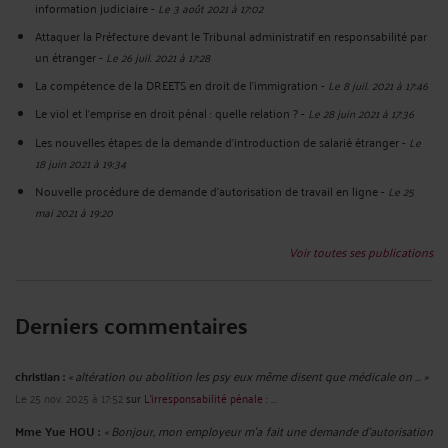
information judiciaire
-
Le 3 août 2021 à 17:02
Attaquer la Préfecture devant le Tribunal administratif en responsabilité par
un étranger
-
Le 26 juil. 2021 à 17:28
La compétence de la DREETS en droit de l'immigration
-
Le 8 juil. 2021 à 17:46
Le viol et l'emprise en droit pénal : quelle relation ?
-
Le 28 juin 2021 à 17:36
Les nouvelles étapes de la demande d'introduction de salarié étranger
-
Le
18 juin 2021 à 19:34
Nouvelle procédure de demande d'autorisation de travail en ligne
-
Le 25
mai 2021 à 19:20
Voir toutes ses publications
Derniers commentaires
christian :
« altération ou abolition les psy eux même disent que médicale on ... »
Le 25 nov. 2025 à 17:52
sur
L'irresponsabilité pénale : ...
Mme Yue HOU :
« Bonjour, mon employeur m'a fait une demande d'autorisation