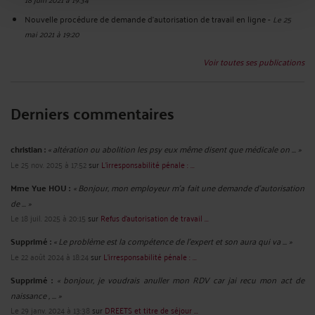
Nouvelle procédure de demande d'autorisation de travail en ligne
-
Le 25
mai 2021 à 19:20
Voir toutes ses publications
Derniers commentaires
christian :
« altération ou abolition les psy eux même disent que médicale on ... »
Le 25 nov. 2025 à 17:52
sur
L'irresponsabilité pénale : ...
Mme Yue HOU :
« Bonjour, mon employeur m'a fait une demande d'autorisation
de ... »
Le 18 juil. 2025 à 20:15
sur
Refus d’autorisation de travail ...
Supprimé :
« Le problème est la compétence de l'expert et son aura qui va ... »
Le 22 août 2024 à 18:24
sur
L'irresponsabilité pénale : ...
Supprimé :
« bonjour, je voudrais anuller mon RDV car jai recu mon act de
naissance , ... »
Le 29 janv. 2024 à 13:38
sur
DREETS et titre de séjour ...