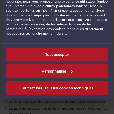
notre site, pour vous proposer une expérience utilisateur fondée
sur l’interactivité avec d’autres plateformes (vidéos, réseaux
DERNIÈRES PUBLICATIONS
sociaux, contenus animés…) ainsi que la gestion et l’analyse
du suivi de nos campagnes publicitaires. Parce que le respect
de votre vie privée est essentiel pour nous, nous vous laissons
DREETS et titre de séjour "entrepreneur/profession libérale" : que faire avec
le choix de les accepter, de les refuser tous ou de les
paramétrer, à l’exception des cookies techniques strictement
un avis défavorable ?
-
Le 16 déc. 2021 à 16:07
nécessaires au fonctionnement du site.
Les obligations du commerçant étranger en France
-
Le 28 sept. 2021 à 16:08
Quelle distinction entre un abus de faiblesse et un abus frauduleux ?
-
Le 13
sept. 2021 à 18:32
Tout accepter
L'apport d'un accord bilatéral en droit des étrangers pour le travail
-
Le 2
sept. 2021 à 16:54
La diffamation en ligne au cours d'une enquête préliminaire ou une
Personnaliser
information judiciaire
-
Le 3 août 2021 à 17:02
Attaquer la Préfecture devant le Tribunal administratif en responsabilité par
un étranger
-
Le 26 juil. 2021 à 17:28
Tout refuser, sauf les cookies techniques
La compétence de la DREETS en droit de l'immigration
-
Le 8 juil. 2021 à 17:46
Le viol et l'emprise en droit pénal : quelle relation ?
-
Le 28 juin 2021 à 17:36
Les nouvelles étapes de la demande d'introduction de salarié étranger
-
Le
18 juin 2021 à 19:34