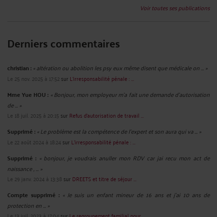
Voir toutes ses publications
Derniers commentaires
christian :
« altération ou abolition les psy eux même disent que médicale on ... »
Le 25 nov. 2025 à 17:52
sur
L'irresponsabilité pénale : ...
Mme Yue HOU :
« Bonjour, mon employeur m'a fait une demande d'autorisation
de ... »
Le 18 juil. 2025 à 20:15
sur
Refus d’autorisation de travail ...
Supprimé :
« Le problème est la compétence de l'expert et son aura qui va ... »
Le 22 août 2024 à 18:24
sur
L'irresponsabilité pénale : ...
Supprimé :
« bonjour, je voudrais anuller mon RDV car jai recu mon act de
naissance , ... »
Le 29 janv. 2024 à 13:38
sur
DREETS et titre de séjour ...
Compte supprimé :
« Je suis un enfant mineur de 16 ans et j'ai 10 ans de
protection en ... »
Le 13 juil. 2023 à 17:04
sur
Le regroupement familial pour ...