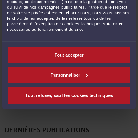
sociaux, contenus animés…) ainsi que la gestion et l’analyse
CONTACTER ME GILLIOEN
du suivi de nos campagnes publicitaires. Parce que le respect
de votre vie privée est essentiel pour nous, nous vous laissons
le choix de les accepter, de les refuser tous ou de les
paramétrer, à l’exception des cookies techniques strictement
PRENDRE RDV EN CABINET
nécessaires au fonctionnement du site.
CONSULTER PAR VIDÉO
Tout accepter
CONSULTER PAR TÉLÉPHONE
Personnaliser
Tout refuser, sauf les cookies techniques
POSER UNE QUESTION ÉCRITE
DERNIÈRES PUBLICATIONS