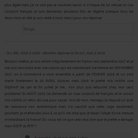
plus âgée mais ça ce voit pas je voudrais savoir si il risque de lui refuser le visa
conjoint français je suis descendu plusieurs fois en Algérie presque tous les
deux mois en été je suis resté 3 mois merci pour vos réponse
-
le 1 déc. 2019 à 13:55
-
dernière réponse le 29 oct. 2021 à 16:15
Bonjour maître, je suis rentré irrégulierement en france vers septembre 2017 et je
me suis rencontré avec ma copine qui est maintenant ma femme en NOVEMBRE
2017, on à commencé a vivre ensemble à partir de FEVRIER 2018 et on s'est
marié finalement le 20 AVRIL 2019,en mais 2019 le prefet m'a notifié une
Oqtf+irtf de 1an et fin juillet je me... Voir plus suis retourné chez moi sans
probleme! En AOÛT 2019 j'ai demandé un visa conjoint de français et le consul
m'a notifié un refus de visa pour cause : lors de mon mariage j'ai deposé un acte
de naissance non authentique mais n'a cauché que cette cage seulement,
pourtant je m'attendas plus à ce qu'il me dise que je fesais l'objet d'une mesure
m'interdisant la france! Du coup est ce que cela veut dire que le prefet a abroger
mon OQTF et IRTF ?
Supprimé
-
le 29 oct. 2021 à 18:15