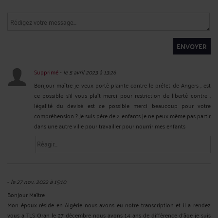
ENVOYER
Supprimé
-
le 5 avril 2023 à 13:26
Bonjour maître je veux porté plainte contre le préfet de Angers , est
ce possible s'il vous plaît merci pour restriction de liberté contre ,
légalité du devisé est ce possible merci beaucoup pour votre
compréhension ? Je suis père de 2 enfants je ne peux même pas partir
dans une autre ville pour travailler pour nourrir mes enfants
-
le 27 nov. 2022 à 15:10
Bonjour Maître
Mon époux réside en Algérie nous avons eu notre transcription et il a rendez
vous a TLS Oran le 27 décembre nous avons 14 ans de différence d'âge je suis