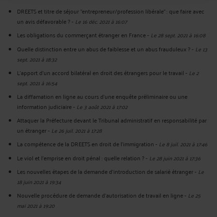
DREETS et titre de séjour "entrepreneur/profession libérale" : que faire avec
un avis défavorable ?
-
Le 16 déc. 2021 à 16:07
Les obligations du commerçant étranger en France
-
Le 28 sept. 2021 à 16:08
Quelle distinction entre un abus de faiblesse et un abus frauduleux ?
-
Le 13
sept. 2021 à 18:32
L'apport d'un accord bilatéral en droit des étrangers pour le travail
-
Le 2
sept. 2021 à 16:54
La diffamation en ligne au cours d'une enquête préliminaire ou une
information judiciaire
-
Le 3 août 2021 à 17:02
Attaquer la Préfecture devant le Tribunal administratif en responsabilité par
un étranger
-
Le 26 juil. 2021 à 17:28
La compétence de la DREETS en droit de l'immigration
-
Le 8 juil. 2021 à 17:46
Le viol et l'emprise en droit pénal : quelle relation ?
-
Le 28 juin 2021 à 17:36
Les nouvelles étapes de la demande d'introduction de salarié étranger
-
Le
18 juin 2021 à 19:34
Nouvelle procédure de demande d'autorisation de travail en ligne
-
Le 25
mai 2021 à 19:20