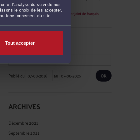
contre le préfet de Angers , est ... »
on et l’analyse du suivi de nos
issons le choix de les accepter,
Le 5 avril 2023 à 13:26
sur
Refus de visa conjoint de français ...
 au fonctionnement du site.
RECHERCHE
Tout accepter
Publié du
au
ARCHIVES
Décembre 2021
Septembre 2021