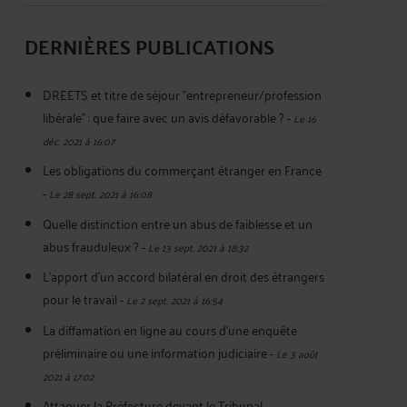
DERNIÈRES PUBLICATIONS
DREETS et titre de séjour "entrepreneur/profession
libérale" : que faire avec un avis défavorable ?
-
Le 16
déc. 2021 à 16:07
Les obligations du commerçant étranger en France
-
Le 28 sept. 2021 à 16:08
Quelle distinction entre un abus de faiblesse et un
abus frauduleux ?
-
Le 13 sept. 2021 à 18:32
L'apport d'un accord bilatéral en droit des étrangers
pour le travail
-
Le 2 sept. 2021 à 16:54
La diffamation en ligne au cours d'une enquête
préliminaire ou une information judiciaire
-
Le 3 août
2021 à 17:02
Attaquer la Préfecture devant le Tribunal