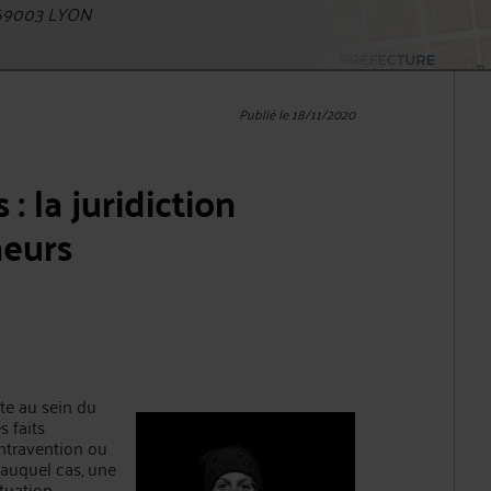
 69003 LYON
Publié le 18/11/2020
: la juridiction
neurs
te au sein du
s faits
ontravention ou
 auquel cas, une
tuation.